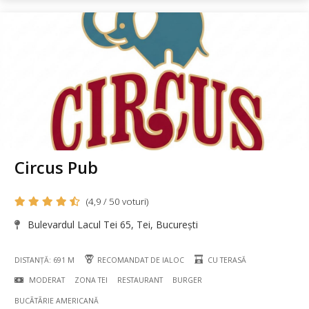
Circus Pub
(4,9 / 50 voturi)
Bulevardul Lacul Tei 65, Tei, București
DISTANȚĂ: 691 M
RECOMANDAT DE IALOC
CU TERASĂ
MODERAT
ZONA TEI
RESTAURANT
BURGER
BUCÃTÃRIE AMERICANĂ