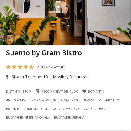
Suento by Gram Bistro
(4,8 / 449 voturi)
Strada Toamnei 101, Moșilor, București
DISTANȚĂ: 646 M
RECOMANDAT DE IALOC
ROMANTIC
MODERAT
ZONA MOȘILOR
RESTAURANT
TERASA
PET FRIENDLY
BRUNCH
COMFORT FOOD
GOOD AMBIANCE
COCKTAIL BAR
BUCÃTÃRIE INTERNAȚIONALĂ
BUCÃTÃRIE URBANA