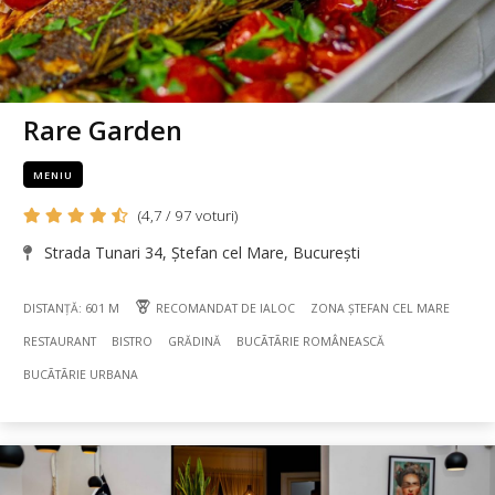
Rare Garden
MENIU
(4,7 / 97 voturi)
Strada Tunari 34, Ștefan cel Mare, București
DISTANȚĂ: 601 M
RECOMANDAT DE IALOC
ZONA ȘTEFAN CEL MARE
RESTAURANT
BISTRO
GRĂDINĂ
BUCÃTÃRIE ROMÂNEASCĂ
BUCÃTÃRIE URBANA