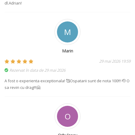
dl.Adrian!
M
Marin
29 mai 2026 19:59
Rezervat în data de 29 mai 2026
A fost o experienta exceptionala! 🥰Ospatarii sunt de nota 100!!! 🫡 O
sa revin cu drag!!!🤗
O