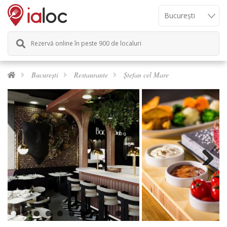
Rezervă online în peste 900 de localuri
București
Restaurante
Ștefan cel Mare
Previous
Next