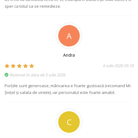
sper ca totul sa se remedieze.
A
Andra
6 iulie 2026 05:18
Rezervat în data de 5 iulie 2026
Porțiile sunt generoase, mâncarea e foarte gustoasă (recomand Mr.
Șnițel și salata de vinete), iar personalul este foarte amabil.
C