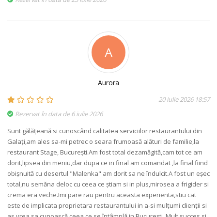
A
Aurora
20 iulie 2026 18:57
Rezervat în data de 6 iulie 2026
Sunt gălățeană si cunoscând calitatea serviciilor restaurantului din
Galați,am ales sa-mi petrec o seara frumoasă alături de familie,la
restaurant Stage, București.Am fost total dezamăgită,cam tot ce am
dorit,lipsea din meniu,dar dupa ce in final am comandat ,la final fiind
obișnuită cu desertul "Malenka" am dorit sa ne îndulcit.A fost un eșec
total,nu semăna deloc cu ceea ce știam si in plus,mirosea a frigider si
crema era veche.Imi pare rau pentru aceasta experienta,stiu cat
este de implicata proprietara restaurantului in a-si mulțumi clienții si
as vrea sa cunoască ceea ce se întâmplă in București. Mult succes si