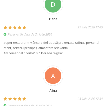
D
Dana
27 iulie 2026 17:45
Rezervat în data de 24 iulie 2026
Super restaurant! Mâncare delicioasă prezentată rafinat, personal
atent, serviciu prompt și atmosferă relaxantă.
Am comandat "Zorba" și " Dorada regală".
A
Alina
23 iulie 2026 17:54
Rezervat în data de 23 iulie 2026