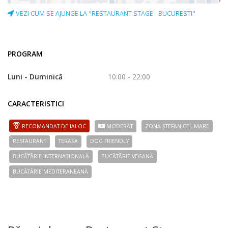
VEZI CUM SE AJUNGE LA "RESTAURANT STAGE - BUCURESTI"
PROGRAM
Luni - Duminică
10:00 - 22:00
CARACTERISTICI
RECOMANDAT DE IALOC
MODERAT
ZONA ȘTEFAN CEL MARE
RESTAURANT
TERASA
DOG FRIENDLY
BUCÃTÃRIE INTERNAȚIONALĂ
BUCÃTÃRIE VEGANĂ
BUCÃTÃRIE MEDITERANEANĂ