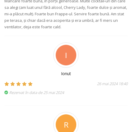
Mâncare foarte bună, în porții generoase. Multe cocktail-uri din care
sa alegi (am luat unul fără alcool, Cherry Lady, foarte dulce și aromat,
mi-a plăcut mult). Foarte bun Frappe-ul. Servire foarte bună. Am stat
pe terasa, și chiar dacă era acoperita și era umbră, ar fi mers un
ventilator, deja este foarte cald.
I
Ionut
26 mai 2024 18:40
Rezervat în data de 25 mai 2024
R