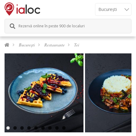
Rezervă online în peste 900 de localuri
București
Restaurante
Tei
Previous
Next