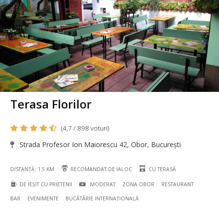
Terasa Florilor
(4,7 / 898 voturi)
Strada Profesor Ion Maiorescu 42, Obor, București
DISTANȚĂ: 1.5 KM
RECOMANDAT DE IALOC
CU TERASĂ
DE IEȘIT CU PRIETENII
MODERAT
ZONA OBOR
RESTAURANT
BAR
EVENIMENTE
BUCÃTÃRIE INTERNAȚIONALĂ