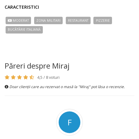
CARACTERISTICI
MODERAT
ZONA MILITARI
RESTAURANT
PIZZERIE
BUCÃTÃRIE ITALIANĂ
Păreri despre Miraj
4,5 / 8 voturi
Doar clienții care au rezervat o masă la "Miraj" pot lăsa o recenzie.
F