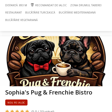
DISTANȚĂ: 893 M
RECOMANDAT DE IALOC
ZONA DRUMUL TABEREI
RESTAURANT
BUCÃTÃRIE TURCEASCĂ
BUCÃTÃRIE MEDITERANEANĂ
BUCÃTÃRIE VEGETARIANĂ
Sophia's Pug & Frenchie Bistro
NOU PE IALOC
(5,0 / 33 voturi)