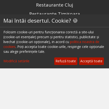
Restaurante Cluj
Restaurante Timișoara
Mai întâi desertul. Cookie? 🍪
Restaurante Brașov
Restaurante Iași
Folosim cookie-uri pentru funcționarea corectă a site-ului
(cookie-uri esențiale) precum și pentru statistici, publicitate și
Restaurante Sibiu
livechat (cookie-uri opționale), in acord cu
politica noastra de
cookies
. Poți accepta toate cookie-urile, respinge cele opționale
Restaurante Valea Prahovei
sau alege preferințele tale.
Restaurante Litoral
Modifică setările
Refuză toate
Acceptă toate
Restaurante Bacău
Restaurante Suceava
Restaurante Oradea
Restaurante Galati
Restaurante Focșani