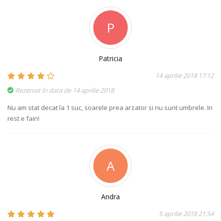
P
Patricia
14 aprilie 2018 17:12
Rezervat în data de 14 aprilie 2018
Nu am stat decat la 1 suc, soarele prea arzator si nu sunt umbrele. In
rest e fain!
A
Andra
5 aprilie 2018 21:54