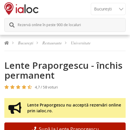
Rezervă online în peste 900 de localuri
București
Restaurante
Universitate
Lente Praporgescu - închis
permanent
4,7 / 58 voturi
Lente Praporgescu nu acceptă rezervări online
prin ialoc.ro.
Sună la Lente Praporgescu