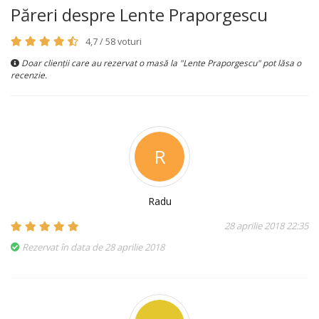
Păreri despre Lente Praporgescu
4,7 / 58 voturi
Doar clienții care au rezervat o masă la "Lente Praporgescu" pot lăsa o
recenzie.
R
Radu
28 aprilie 2018 22:35
Rezervat în data de 28 aprilie 2018