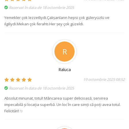
Rezervat în data de 18 octombrie 2025
Yemekler çok lezzetliydi.Çalışanların hepsi çok güleryüzlü ve
ilgiliydi.Mekan çok ferahtı.Her şey çok güzeldi.
R
Raluca
19 octombrie 2025 08:52
Rezervat în data de 18 octombrie 2025
Absolut minunat, totul! Mâncarea super delicioasă, servirea
impecabilă și locația superbă. Un loc în care simți că poți avea totul.
Felicitări! ✨