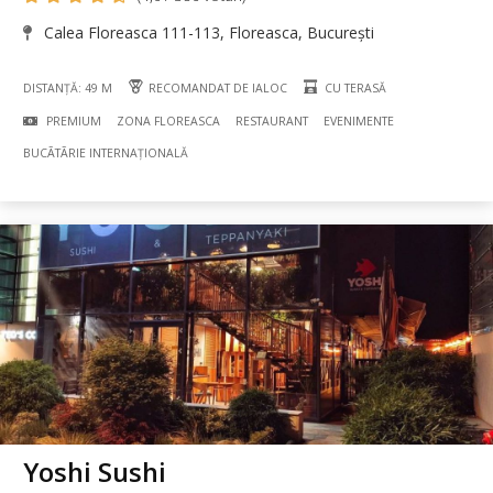
Calea Floreasca 111-113, Floreasca, București
DISTANȚĂ: 49 M
RECOMANDAT DE IALOC
CU TERASĂ
PREMIUM
ZONA FLOREASCA
RESTAURANT
EVENIMENTE
BUCÃTÃRIE INTERNAȚIONALĂ
Yoshi Sushi