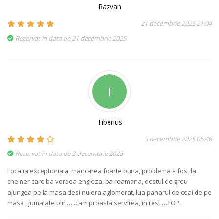
Razvan
21 decembrie 2025 21:04
Rezervat în data de 21 decembrie 2025
T
Tiberius
3 decembrie 2025 05:46
Rezervat în data de 2 decembrie 2025
Locatia exceptionala, mancarea foarte buna, problema a fost la
chelner care ba vorbea engleza, ba roamana, destul de greu
ajungea pe la masa desi nu era aglomerat, lua paharul de ceai de pe
masa , jumatate plin…..cam proasta servirea, in rest …TOP.