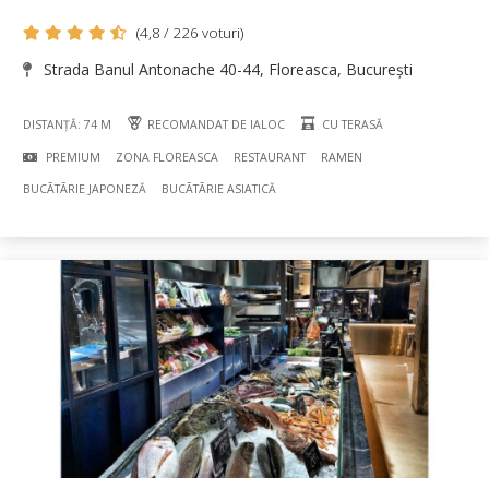
(4,8 / 226 voturi)
Strada Banul Antonache 40-44, Floreasca, București
DISTANȚĂ: 74 M
RECOMANDAT DE IALOC
CU TERASĂ
PREMIUM
ZONA FLOREASCA
RESTAURANT
RAMEN
BUCÃTÃRIE JAPONEZĂ
BUCÃTÃRIE ASIATICĂ