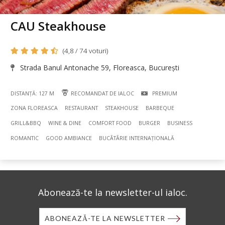
CAU Steakhouse
(4,8 / 74 voturi)
Strada Banul Antonache 59, Floreasca, București
DISTANȚĂ: 127 M
RECOMANDAT DE IALOC
PREMIUM
ZONA FLOREASCA
RESTAURANT
STEAKHOUSE
BARBEQUE
GRILL&BBQ
WINE & DINE
COMFORT FOOD
BURGER
BUSINESS
ROMANTIC
GOOD AMBIANCE
BUCÃTÃRIE INTERNAȚIONALĂ
Abonează-te la newsletter-ul ialoc.
ABONEAZĂ-TE LA NEWSLETTER