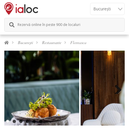
Rezervă online în peste 900 de localuri
București
Restaurante
Floreasca
Previous
Next