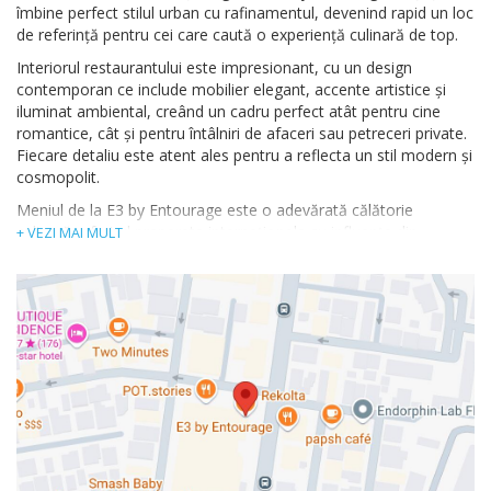
îmbine perfect stilul urban cu rafinamentul, devenind rapid un loc
de referință pentru cei care caută o experiență culinară de top.
Interiorul restaurantului este impresionant, cu un design
contemporan ce include mobilier elegant, accente artistice și
iluminat ambiental, creând un cadru perfect atât pentru cine
romantice, cât și pentru întâlniri de afaceri sau petreceri private.
Fiecare detaliu este atent ales pentru a reflecta un stil modern și
cosmopolit.
Meniul de la E3 by Entourage este o adevărată călătorie
culinară, oferind preparate internaționale cu influențe din
+ VEZI MAI MULT
bucătăria mediteraneană și asiatică, toate realizate din
ingrediente de înaltă calitate. De la aperitive creative și feluri
principale rafinate, până la deserturi delicioase, fiecare farfurie
este o operă de artă, atât în prezentare, cât și în gust.