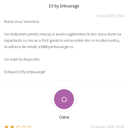
E3 by Entourage
5 mai 2026 12:44
Buna ziua, Veronica.
Va mulțumim pentru mesaj si avem rugămintea la dvs daca doriti sa
mpartasiti cu noi ce a fost greșit in urma vizitei dvs in localul nostru,
la adresa de email, e3@byentouarge.ro.
Va stam la dispoztie,
Echipa E3 By Entouarge!
O
Oana
24 aprilie 2026 10:08