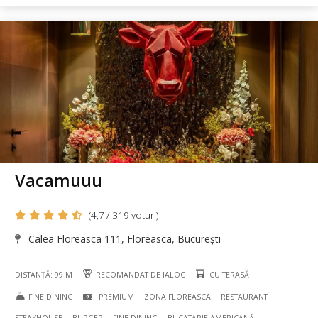
Vacamuuu
(4,7 / 319 voturi)
Calea Floreasca 111, Floreasca, București
DISTANȚĂ: 99 M
RECOMANDAT DE IALOC
CU TERASĂ
FINE DINING
PREMIUM
ZONA FLOREASCA
RESTAURANT
STEAKHOUSE
BURGER
FINE DINING
BUCÃTÃRIE AMERICANĂ