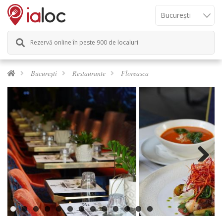
Rezervă online în peste 900 de localuri
București
Restaurante
Floreasca
Previous
Next