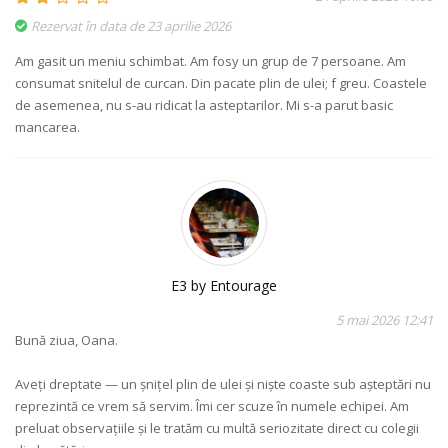
Rezervat în data de 23 aprilie 2026
Am gasit un meniu schimbat. Am fosy un grup de 7 persoane. Am
consumat snitelul de curcan. Din pacate plin de ulei; f greu. Coastele
de asemenea, nu s-au ridicat la asteptarilor. Mi s-a parut basic
mancarea.
E3 by Entourage
5 mai 2026 12:41
Bună ziua, Oana.
Aveți dreptate — un șnițel plin de ulei și niște coaste sub așteptări nu
reprezintă ce vrem să servim. Îmi cer scuze în numele echipei. Am
preluat observațiile și le tratăm cu multă seriozitate direct cu colegii