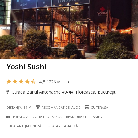
Yoshi Sushi
(4,8 / 226 voturi)
Strada Banul Antonache 40-44, Floreasca, București
DISTANȚĂ: 59 M
RECOMANDAT DE IALOC
CU TERASĂ
PREMIUM
ZONA FLOREASCA
RESTAURANT
RAMEN
BUCÃTÃRIE JAPONEZĂ
BUCÃTÃRIE ASIATICĂ