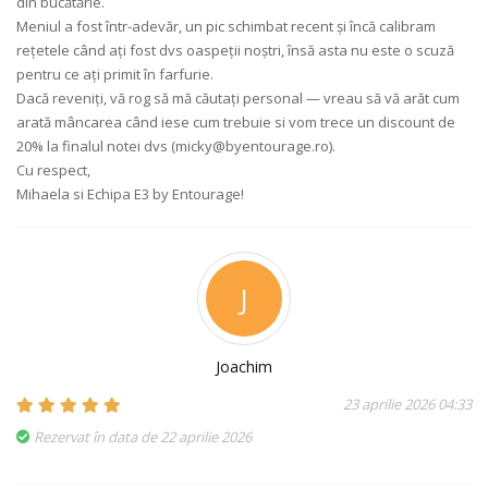
din bucătărie.
Meniul a fost într-adevăr, un pic schimbat recent și încă calibram
rețetele când ați fost dvs oaspeții noștri, însă asta nu este o scuză
pentru ce ați primit în farfurie.
Dacă reveniți, vă rog să mă căutați personal — vreau să vă arăt cum
arată mâncarea când iese cum trebuie si vom trece un discount de
20% la finalul notei dvs (micky@byentourage.ro).
Cu respect,
Mihaela si Echipa E3 by Entourage!
J
Joachim
23 aprilie 2026 04:33
Rezervat în data de 22 aprilie 2026