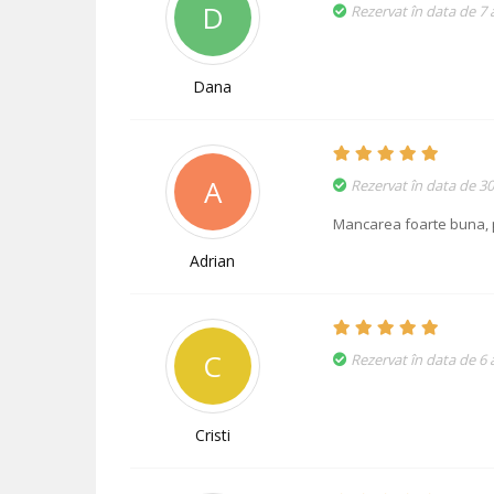
D
Rezervat în data de 7
Dana
A
Rezervat în data de 30
Mancarea foarte buna, 
Adrian
C
Rezervat în data de 6 a
Cristi