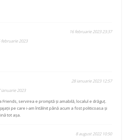
16 februarie 2023 23:37
 februarie 2023
28 ianuarie 2023 12:57
 ianuarie 2023
 Friends, servirea e promptă și amabilă, localul e drăguț.
ajații pe care i-am întâlnit până acum a fost politicoasa și
ină tot așa.
8 august 2022 10:50