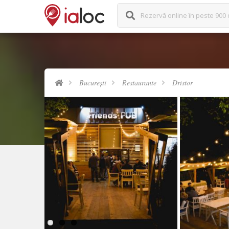
Rezervă online în peste 900 
București
Restaurante
Dristor