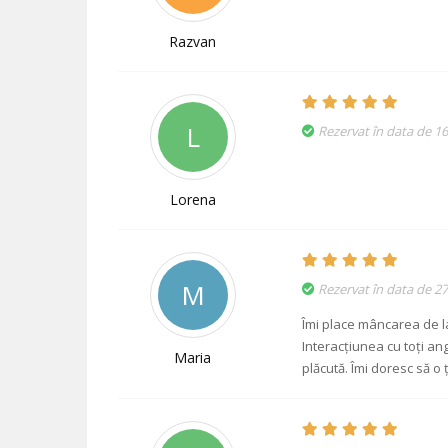
Razvan
L
Rezervat în data de 16
Lorena
M
Rezervat în data de 27
Îmi place mâncarea de la
Interacțiunea cu toți ang
Maria
plăcută. Îmi doresc să o ț