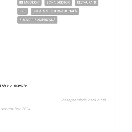
MODERAT
ZONA DRISTOR
RESTAURANT
BAR
BUCÃTÃRIE INTERNAȚIONALĂ
BUCÃTÃRIE AMERICANĂ
t lăsa o recenzie.
29 septembrie 2024 21:08
8 septembrie 2024