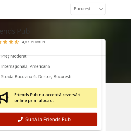
iends Pub
4,8 / 35 voturi
Preț Moderat
Internațională, Americană
Strada Bucovina 6, Dristor, București
Friends Pub nu acceptă rezervări
online prin ialoc.ro.
Sună la Friends Pub