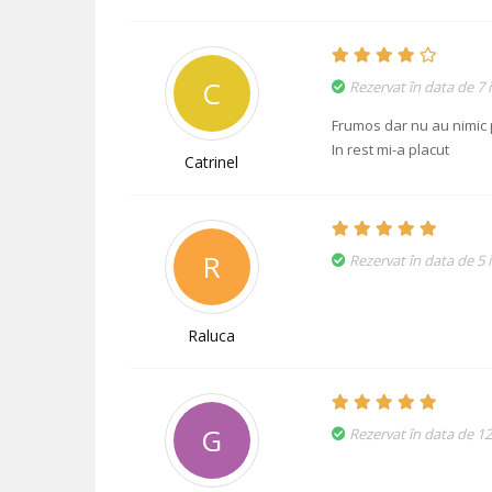
C
Rezervat în data de 7 i
Frumos dar nu au nimic p
In rest mi-a placut
Catrinel
R
Rezervat în data de 5 i
Raluca
G
Rezervat în data de 12