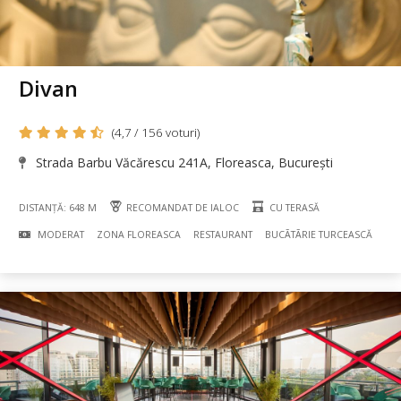
Divan
(4,7 / 156 voturi)
Strada Barbu Văcărescu 241A, Floreasca, București
DISTANȚĂ: 648 M
RECOMANDAT DE IALOC
CU TERASĂ
MODERAT
ZONA FLOREASCA
RESTAURANT
BUCÃTÃRIE TURCEASCĂ