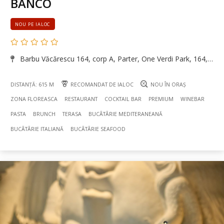
BANCO
NOU PE IALOC
Barbu Văcărescu 164, corp A, Parter, One Verdi Park, 164, Floreasca, București
DISTANȚĂ: 615 M
RECOMANDAT DE IALOC
NOU ÎN ORAȘ
ZONA FLOREASCA
RESTAURANT
COCKTAIL BAR
PREMIUM
WINEBAR
PASTA
BRUNCH
TERASA
BUCÃTÃRIE MEDITERANEANĂ
BUCÃTÃRIE ITALIANĂ
BUCÃTÃRIE SEAFOOD