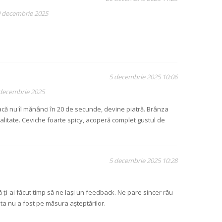
9 decembrie 2025
5 decembrie 2025 10:06
 decembrie 2025
acă nu îl mănânci în 20 de secunde, devine piatră. Brânza
alitate. Ceviche foarte spicy, acoperă complet gustul de
5 decembrie 2025 10:28
!
ă ți-ai făcut timp să ne lași un feedback. Ne pare sincer rău
ta nu a fost pe măsura așteptărilor.