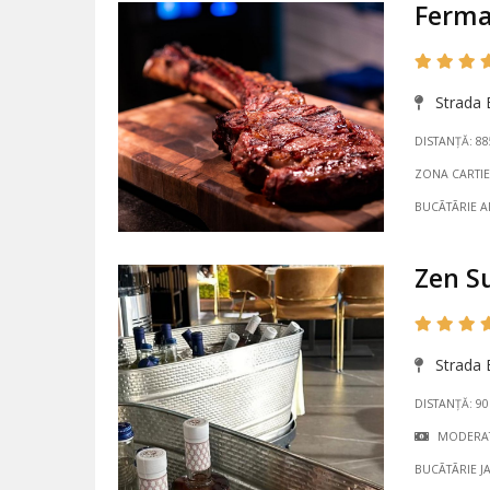
Ferma
Strada E
DISTANȚĂ: 8
ZONA CARTIE
BUCÃTÃRIE 
Zen S
Strada E
DISTANȚĂ: 9
MODERA
BUCÃTÃRIE 