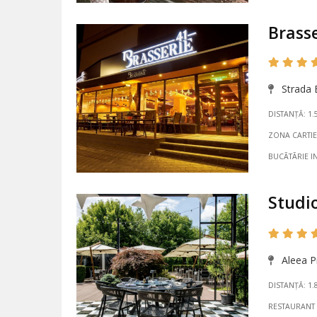
Brasse
Strada E
DISTANȚĂ: 1.
ZONA CARTIE
BUCÃTÃRIE I
Studi
Aleea Pr
DISTANȚĂ: 1.
RESTAURANT