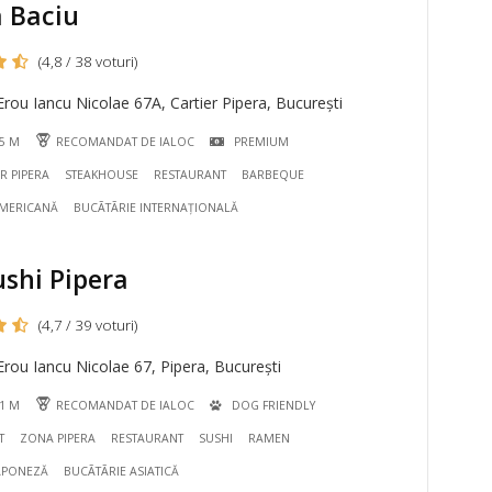
 Baciu
(4,8 / 38 voturi)
rou Iancu Nicolae 67A, Cartier Pipera, București
85 M
RECOMANDAT DE IALOC
PREMIUM
R PIPERA
STEAKHOUSE
RESTAURANT
BARBEQUE
AMERICANĂ
BUCÃTÃRIE INTERNAȚIONALĂ
ushi Pipera
(4,7 / 39 voturi)
rou Iancu Nicolae 67, Pipera, București
01 M
RECOMANDAT DE IALOC
DOG FRIENDLY
T
ZONA PIPERA
RESTAURANT
SUSHI
RAMEN
JAPONEZĂ
BUCÃTÃRIE ASIATICĂ