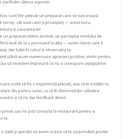
ă clarificăm câteva aspecte:
hos sunt într-adevăr un preparat care se savurează
 serviți, cât sunt calzi și proaspeți — acest lucru
extura și savoarea lor.
e un preparat intens aromat, iar percepția nivelului de
eră mult de la o persoană la alta — avem clienți care îl
așa, dar luăm în calcul și observația ta.
rimit până acum numeroase aprecieri pozitive, motiv pentru
ăcea să revedem împreună ce nu a corespuns așteptărilor
ecare vizită să fie o experiență plăcută, așa că te invităm cu
stare din partea casei, ca să îți demonstrăm calitatea
oastre și să ne dai feedback direct.
în privat sau ne poți contacta la restaurant pentru a
a ta.
 o dată și sperăm să avem ocazia să te surprindem pozitiv