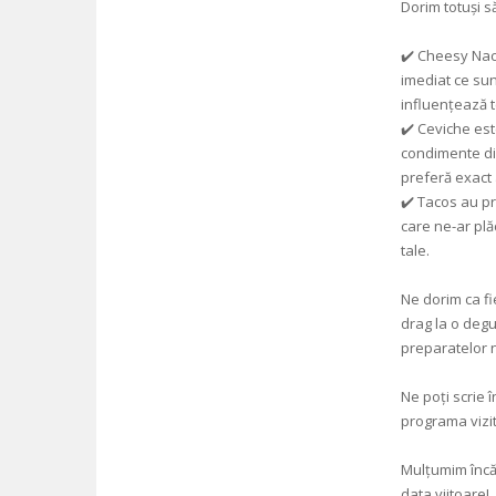
Dorim totuși s
✔️ Cheesy Nac
imediat ce sunt
influențează t
✔️ Ceviche est
condimente dif
preferă exact 
✔️ Tacos au p
care ne-ar pl
tale.
Ne dorim ca fi
drag la o degu
preparatelor n
Ne poți scrie 
programa vizit
Mulțumim încă
data viitoare!