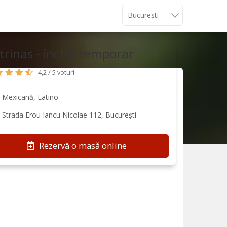
trinas - închis temporar
4,2 / 5 voturi
Mexicană, Latino
Strada Erou Iancu Nicolae 112, București
Rezervă o masă online