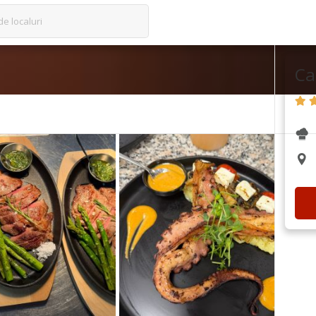
de localuri
Ca