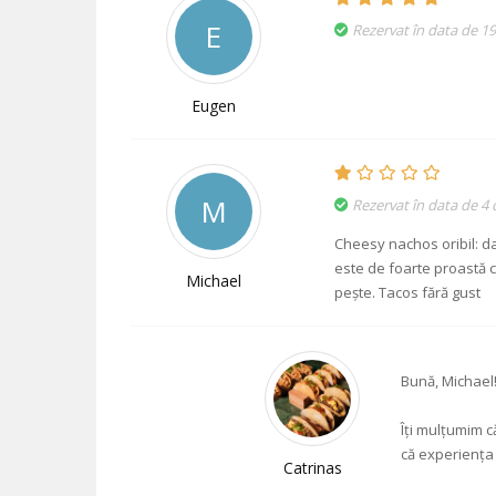
E
Rezervat în data de 1
Eugen
M
Rezervat în data de 4
Cheesy nachos oribil: d
este de foarte proastă c
Michael
pește. Tacos fără gust
Bună, Michael
Îți mulțumim c
că experiența 
Catrinas