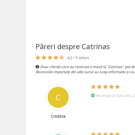
Păreri despre Catrinas
4,2 / 5 voturi
Doar clienții care au rezervat o masă la "Catrinas" pot lă
Recenziile importate din alte surse au scop informativ și nu
C
Rezervat în data de 2
Cristina