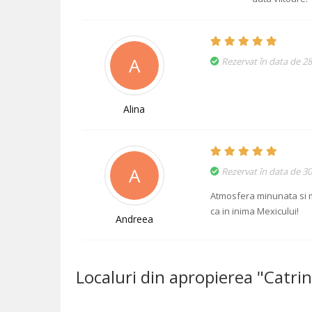
A
Rezervat în data de 2
Alina
A
Rezervat în data de 3
Atmosfera minunata si 
ca in inima Mexicului!
Andreea
Localuri din apropierea "Catri