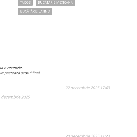
TACOS
BUCÃTÃRIE MEXICANĂ
BUCÃTÃRIE LATINO
sa o recenzie.
 impactează scorul final.
22 decembrie 2025 17:43
2 decembrie 2025
20 decembrie 2025 11:23