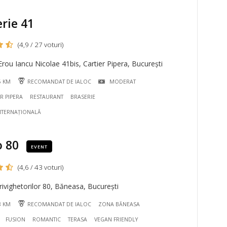
rie 41
(4,9 / 27 voturi)
rou Iancu Nicolae 41bis, Cartier Pipera, București
5 KM
RECOMANDAT DE IALOC
MODERAT
R PIPERA
RESTAURANT
BRASERIE
NTERNAȚIONALĂ
o 80
EVENT
(4,6 / 43 voturi)
ivighetorilor 80, Băneasa, București
8 KM
RECOMANDAT DE IALOC
ZONA BĂNEASA
FUSION
ROMANTIC
TERASA
VEGAN FRIENDLY