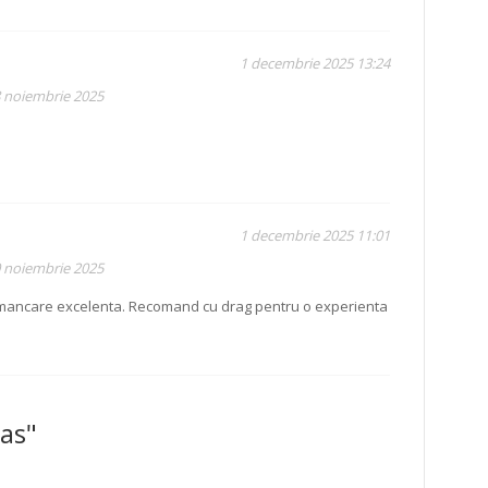
1 decembrie 2025 13:24
8 noiembrie 2025
1 decembrie 2025 11:01
0 noiembrie 2025
mancare excelenta. Recomand cu drag pentru o experienta
nas"