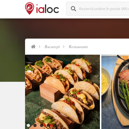
Rezervă online în peste 900 
București
Restaurante