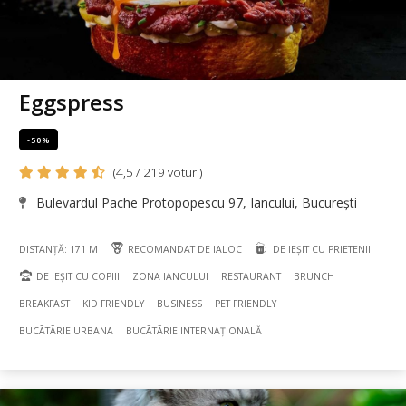
Eggspress
-50%
(4,5 / 219 voturi)
Bulevardul Pache Protopopescu 97, Iancului, București
DISTANȚĂ: 171 M
RECOMANDAT DE IALOC
DE IEȘIT CU PRIETENII
DE IEȘIT CU COPIII
ZONA IANCULUI
RESTAURANT
BRUNCH
BREAKFAST
KID FRIENDLY
BUSINESS
PET FRIENDLY
BUCÃTÃRIE URBANA
BUCÃTÃRIE INTERNAȚIONALĂ