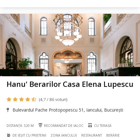
Hanu' Berarilor Casa Elena Lupescu
(4,7 / 86 voturi)
Bulevardul Pache Protopopescu 51, Iancului, București
DISTANȚĂ: 520 M
RECOMANDAT DE IALOC
CU TERASĂ
DE IEȘIT CU PRIETENII
ZONA IANCULUI
RESTAURANT
BERĂRIE