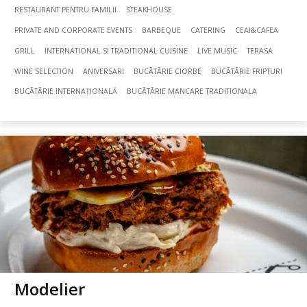
RESTAURANT PENTRU FAMILII
STEAKHOUSE
PRIVATE AND CORPORATE EVENTS
BARBEQUE
CATERING
CEAI&CAFEA
GRILL
INTERNATIONAL SI TRADITIONAL CUISINE
LIVE MUSIC
TERASA
WINE SELECTION
ANIVERSARI
BUCÃTÃRIE CIORBE
BUCÃTÃRIE FRIPTURI
BUCÃTÃRIE INTERNAȚIONALĂ
BUCÃTÃRIE MANCARE TRADITIONALA
Modelier