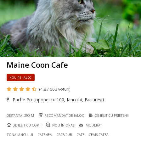
Maine Coon Cafe
NOU PE IALOC
(4,8 / 663 voturi)
Pache Protopopescu 100, Iancului, București
DISTANȚĂ: 290 M
RECOMANDAT DE IALOC
DE IEȘIT CU PRIETENII
DE IEȘIT CU COPIII
NOU ÎN ORAȘ
MODERAT
ZONA IANCULUI
CAFENEA
CAFE/PUB
CAFE
CEAI&CAFEA