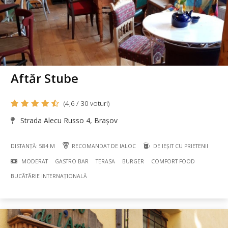
Aftăr Stube
(4,6 / 30 voturi)
Strada Alecu Russo 4, Brașov
DISTANȚĂ: 584 M
RECOMANDAT DE IALOC
DE IEȘIT CU PRIETENII
MODERAT
GASTRO BAR
TERASA
BURGER
COMFORT FOOD
BUCÃTÃRIE INTERNAȚIONALĂ