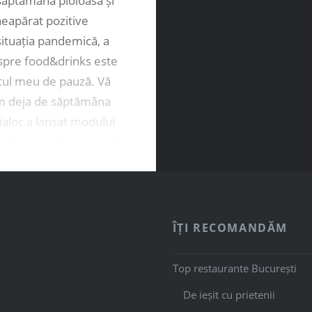
săptămână ploioasă și
 neapărat pozitive
ituația pandemică, a
spre food&drinks este
l meu de pauză. Vă
 deja de săptămâna
 ialoc a lansat modulul
pțiunea prin care poți
 de la restaurantul
 cu ridicare personală
ct din mașină. Ca să
 prin ToGo, este…
ÎȚI RECOMANDĂM
Top restaurante București
De ieșit cu prietenii