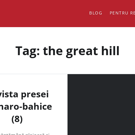
BLOG
PENTRU R
Tag:
the great hill
ista presei
inaro-bahice
(8)