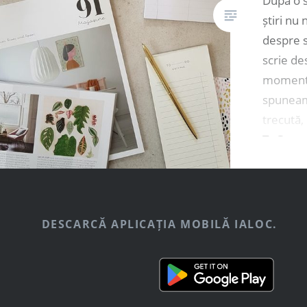
După o 
știri nu
despre s
scrie de
momentu
spuneam
trecută,
ToGo – o
comanda
preferat
sau dire
comanzi
DESCARCĂ APLICAȚIA MOBILĂ IALOC.