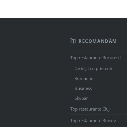
ÎȚI RECOMANDĂM
Top restaurante București
De ieșit cu prietenii
Romantic
Business
Skybar
Top restaurante Cluj
Top restaurante Brașov