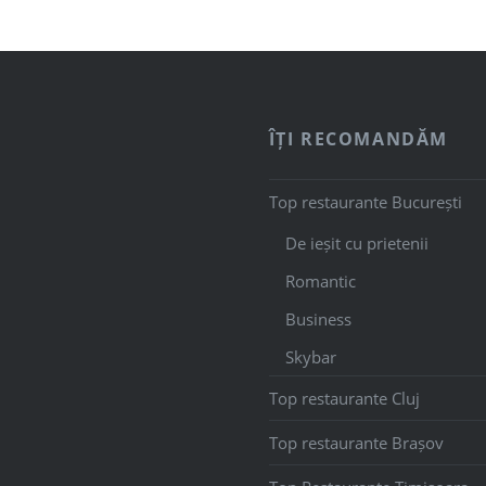
ÎȚI RECOMANDĂM
Top restaurante București
De ieșit cu prietenii
Romantic
Business
Skybar
Top restaurante Cluj
Top restaurante Brașov