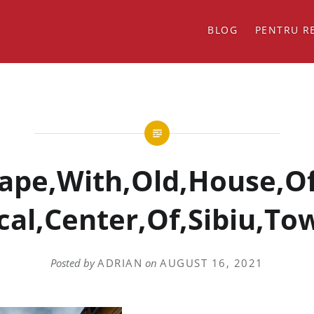
BLOG
PENTRU R
cape,With,Old,House,Of
ical,Center,Of,Sibiu,To
Posted by
ADRIAN
on
AUGUST 16, 2021