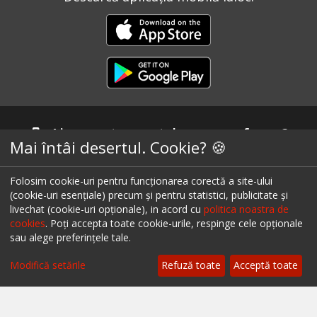
Ai un restaurant, bar sau cafenea?
Mai întâi desertul. Cookie? 🍪
Află mai multe despre soluțiile ialoc Business
Folosim cookie-uri pentru funcționarea corectă a site-ului
(cookie-uri esențiale) precum și pentru statistici, publicitate și
livechat (cookie-uri opționale), in acord cu
politica noastra de
cookies
. Poți accepta toate cookie-urile, respinge cele opționale
Blog - topuri & recomandari
sau alege preferințele tale.
Filtrează
Podcast
Modifică setările
Refuză toate
Acceptă toate
Scrie-ne pe chat