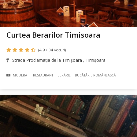
Curtea Berarilor Timisoara
(4,9 / 34 voturi)
Strada Proclamația de la Timișoara , Timișoara
MODERAT
RESTAURANT
BERĂRIE
BUCÃTÃRIE ROMÂNEASCĂ