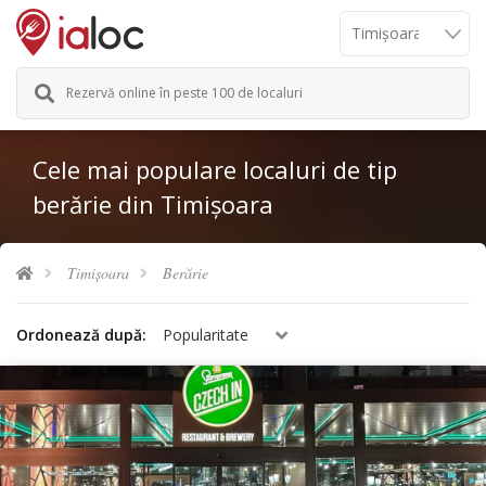
Rezervă online în peste 100 de localuri
Cele mai populare localuri de tip
berărie din Timișoara
Timișoara
Berărie
Ordonează după:
Popularitate