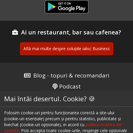
Ai un restaurant, bar sau cafenea?
Află mai multe despre soluțiile ialoc Business
Blog - topuri & recomandari
Podcast
Scrie-ne pe chat
Mai întâi desertul. Cookie? 🍪
Despre ialoc
Folosim cookie-uri pentru funcționarea corectă a site-ului
(cookie-uri esențiale) precum și pentru statistici, publicitate și
Confidențialitate
livechat (cookie-uri opționale), in acord cu
politica noastra de
cookies
. Poți accepta toate cookie-urile, respinge cele opționale