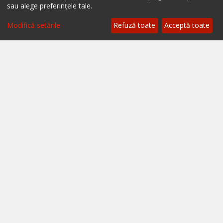
Politica cookies
sau alege preferințele tale.
Filtrează
Termeni și condiții
Modifică setările
Refuză toate
Acceptă toate
A.N.P.C.
A.N.P.C. - SAL
Setări cookie
Restaurante București
Restaurante Cluj
Restaurante Timișoara
Restaurante Brașov
Restaurante Iași
Restaurante Sibiu
Restaurante Valea Prahovei