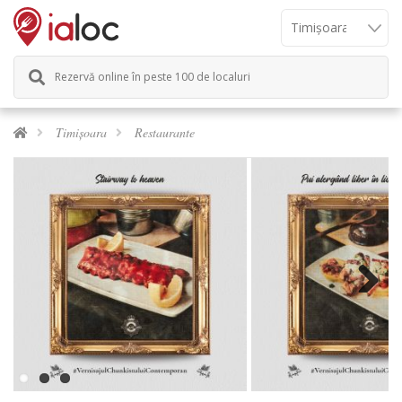
Rezervă online în peste 100 de localuri
Timișoara
Restaurante
Next