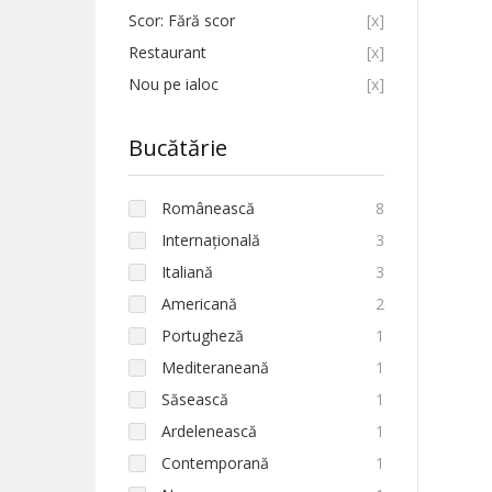
Scor: Fără scor
[x]
Restaurant
[x]
Nou pe ialoc
[x]
Bucătărie
Românească
8
Internațională
3
Italiană
3
Americană
2
Portugheză
1
Mediteraneană
1
Săsească
1
Ardelenească
1
Contemporană
1