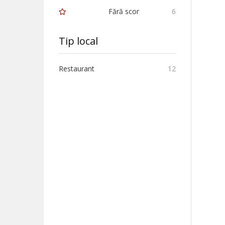
Fără scor
6
Tip local
Restaurant
12