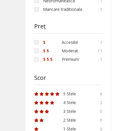
Neoromaneasca
1
Mancare traditionala
1
Preț
$
Accesibil
1
$ $
Moderat
11
$ $ $
Premium
1
Scor
5 Stele
6
4 Stele
2
3 Stele
0
2 Stele
0
1 Stele
0