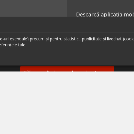
Descarcă aplicația mobi
uri esențiale) precum și pentru statistici, publicitate și livechat (cook
ferințele tale.
Ai un restaurant, bar sau cafenea?
Află mai multe despre soluțiile ialoc Business
ante București
Urmăreș
ante Cluj
ante Timișoara
ante Brașov