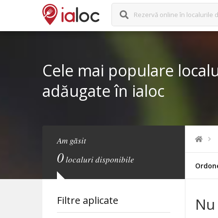
Rezervă online în localurile d
Cele mai populare localu
adăugate în ialoc
Am găsit
0
localuri disponibile
Ordon
Filtre aplicate
Nu 