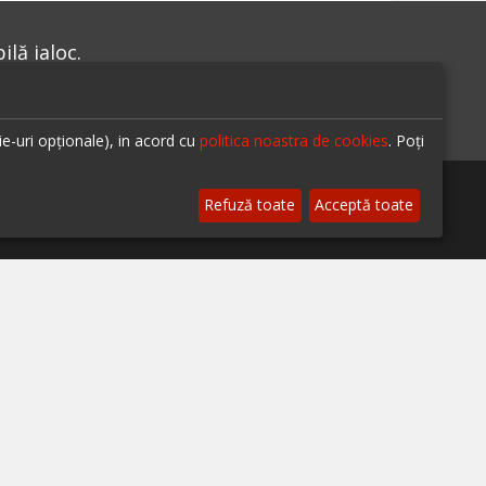
lă ialoc.
ie-uri opționale), in acord cu
politica noastra de cookies
. Poți
Refuză toate
Acceptă toate
te-ne pe
© 2026 ialoc. Toate drepturile rezervate.