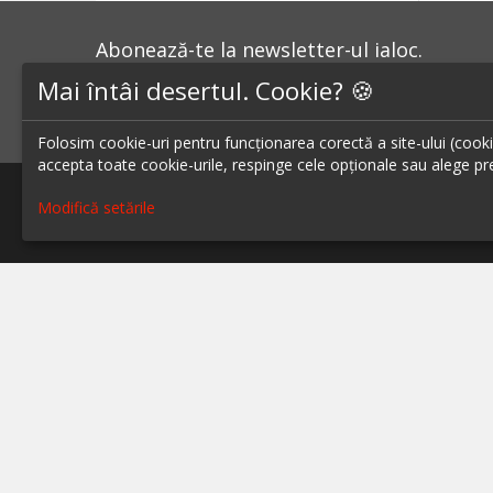
Abonează-te la newsletter-ul ialoc.
Mai întâi desertul. Cookie? 🍪
ABONEAZĂ-TE LA NEWSLETTER
Folosim cookie-uri pentru funcționarea corectă a site-ului (cookie-
accepta toate cookie-urile, respinge cele opționale sau alege pre
Modifică setările
Blog - topuri & recomandari
Restaur
Podcast
Restaur
Scrie-ne pe chat
Restaur
Restaur
Despre ialoc