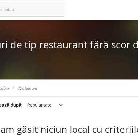
in Sibiu
ri de tip restaurant fără scor 
Sibiu
Restaurant
ează după:
Popularitate
am găsit niciun local cu criterii