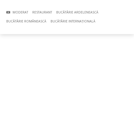
MODERAT
RESTAURANT
BUCÃTÃRIE ARDELENEASCĂ
BUCÃTÃRIE ROMÂNEASCĂ
BUCÃTÃRIE INTERNAȚIONALĂ