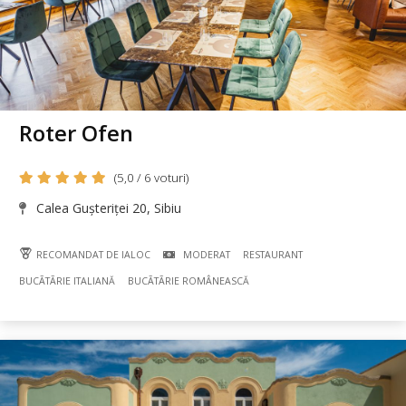
Roter Ofen
(5,0 / 6 voturi)
Calea Gușteriței 20, Sibiu
RECOMANDAT DE IALOC
MODERAT
RESTAURANT
BUCÃTÃRIE ITALIANĂ
BUCÃTÃRIE ROMÂNEASCĂ