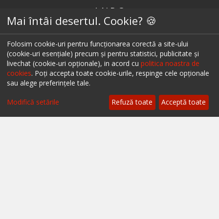
A.N.P.C.
Mai întâi desertul. Cookie? 🍪
A.N.P.C. - SAL
Folosim cookie-uri pentru funcționarea corectă a site-ului
Setări cookie
(cookie-uri esențiale) precum și pentru statistici, publicitate și
livechat (cookie-uri opționale), in acord cu
politica noastra de
Restaurante București
cookies
. Poți accepta toate cookie-urile, respinge cele opționale
sau alege preferințele tale.
Filtrează
Restaurante Cluj
Modifică setările
Refuză toate
Acceptă toate
Restaurante Timișoara
Restaurante Brașov
Restaurante Iași
Restaurante Sibiu
Restaurante Valea Prahovei
Restaurante Litoral
Restaurante Bacău