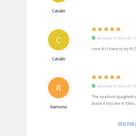
Catalin
C
Rezervat în data de 1
Love it! U have to try it!
Catalin
R
Rezervat în data de 1
The seafood spaghetti w
place if you are in Sibiu
Ramona
Vezi mai 