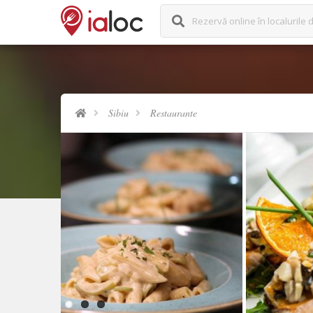
Rezervă online în localurile d
Sibiu
Restaurante