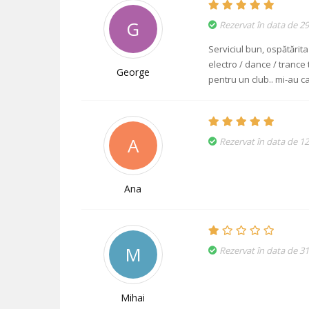
G
Rezervat în data de 2
Serviciul bun, ospătărit
electro / dance / trance 
George
pentru un club.. mi-au c
A
Rezervat în data de 1
Ana
M
Rezervat în data de 3
Mihai