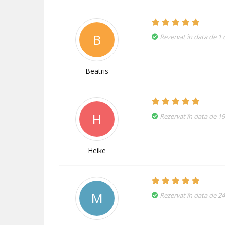
B
Rezervat în data de 1
Beatris
H
Rezervat în data de 1
Heike
M
Rezervat în data de 2