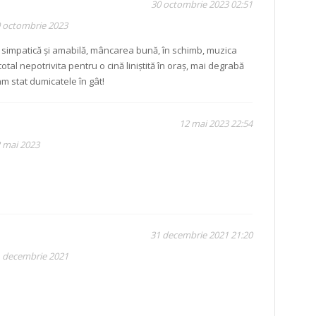
30 octombrie 2023 02:51
9 octombrie 2023
a simpatică și amabilă, mâncarea bună, în schimb, muzica
total nepotrivita pentru o cină liniștită în oraș, mai degrabă
am stat dumicatele în gât!
12 mai 2023 22:54
2 mai 2023
31 decembrie 2021 21:20
1 decembrie 2021