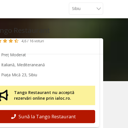
ngo Restaurant
4,6 / 16 voturi
Preț Moderat
Italiană, Mediteraneană
Piața Mică 23, Sibiu
Tango Restaurant nu acceptă
rezervări online prin ialoc.ro.
Sună la Tango Restaurant