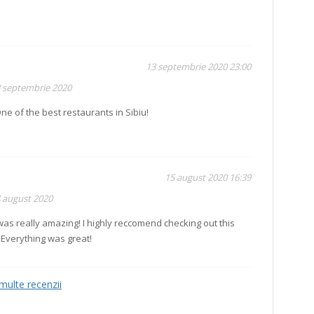
13 septembrie 2020 23:00
3 septembrie 2020
 One of the best restaurants in Sibiu!
15 august 2020 16:39
4 august 2020
as really amazing! I highly reccomend checking out this
. Everything was great!
multe recenzii