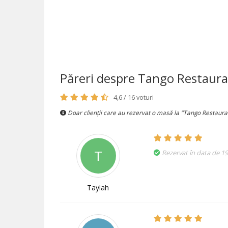
Păreri despre Tango Restaur
4,6 / 16 voturi
Doar clienții care au rezervat o masă la "Tango Restauran
T
Rezervat în data de 1
Taylah