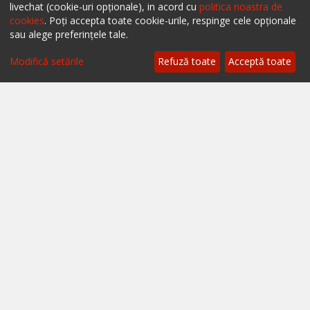
livechat (cookie-uri opționale), in acord cu
politica noastra de
cookies
. Poți accepta toate cookie-urile, respinge cele opționale
sau alege preferințele tale.
Filtrează
Modifică setările
Refuză toate
Acceptă toate
Ai un restaurant, bar sau cafenea?
Află mai multe despre soluțiile ialoc Business
Blog - topuri & recomandari
Podcast
Scrie-ne pe chat
Despre ialoc
Confidențialitate