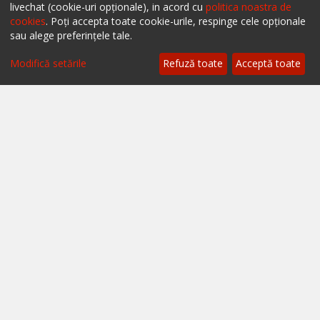
livechat (cookie-uri opționale), in acord cu
politica noastra de
cookies
. Poți accepta toate cookie-urile, respinge cele opționale
sau alege preferințele tale.
Filtrează
Modifică setările
Refuză toate
Acceptă toate
Ai un restaurant, bar sau cafenea?
Află mai multe despre soluțiile ialoc Business
Blog - topuri & recomandari
Podcast
Scrie-ne pe chat
Despre ialoc
Confidențialitate