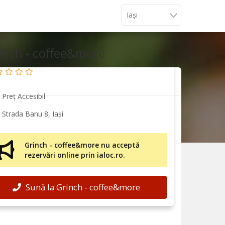
inch - coffee&more
Preț Accesibil
Strada Banu 8, Iași
Grinch - coffee&more nu acceptă
rezervări online prin ialoc.ro.
Sună la Grinch - coffee&more