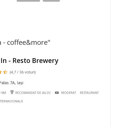
h - coffee&more"
In - Resto Brewery
(4,7 / 36 voturi)
alas 7A, Iași
8 KM
RECOMANDAT DE IALOC
MODERAT
RESTAURANT
NTERNAȚIONALĂ