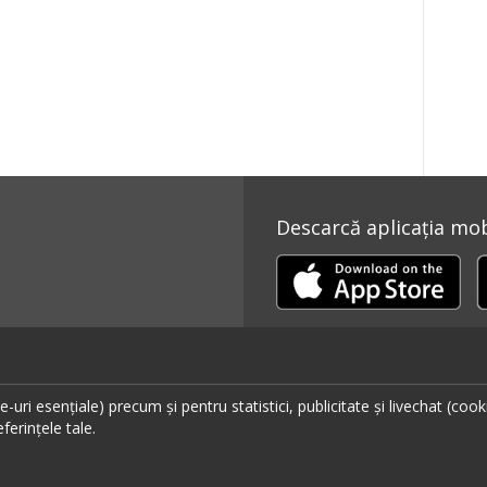
Descarcă aplicația mobi
Ai un restaurant, bar sau cafenea?
uri esențiale) precum și pentru statistici, publicitate și livechat (cook
ferințele tale.
Află mai multe despre soluțiile ialoc Business