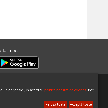
lă ialoc.
ie-uri opționale), in acord cu
politica noastra de cookies
. Poți
Refuză toate
Acceptă toate