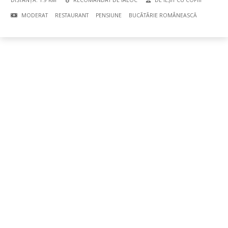
DISTANȚĂ: 1.9 KM
RECOMANDAT DE IALOC
DE IEȘIT CU COPIII
MODERAT
RESTAURANT
PENSIUNE
BUCÃTÃRIE ROMÂNEASCĂ