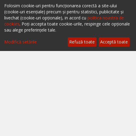
Folosim cookie-uri pentru funcționarea corectă a site-ului
Scrie-ne pe chat
(cookie-uri esențiale) precum și pentru statistici, publicitate și
livechat (cookie-uri opționale), in acord cu
politica noastra de
Despre ialoc
cookies
. Poți accepta toate cookie-urile, respinge cele opționale
sau alege preferințele tale.
Confidențialitate
Modifică setările
Refuză toate
Acceptă toate
Politica cookies
Termeni și condiții
A.N.P.C.
A.N.P.C. - SAL
Setări cookie
Restaurante București
Restaurante Cluj
Restaurante Timișoara