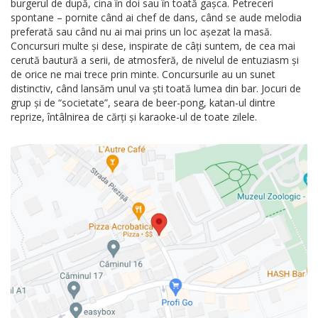
burgerul de după, cina în doi sau în toată gașca. Petreceri
spontane – pornite când ai chef de dans, când se aude melodia
preferată sau când nu ai mai prins un loc așezat la masă.
Concursuri multe și dese, inspirate de câți suntem, de cea mai
cerută bautură a serii, de atmosferă, de nivelul de entuziasm și
de orice ne mai trece prin minte. Concursurile au un sunet
distinctiv, când lansăm unul va ști toată lumea din bar. Jocuri de
grup și de “societate”, seara de beer-pong, katan-ul dintre
reprize, întâlnirea de cărți și karaoke-ul de toate zilele.