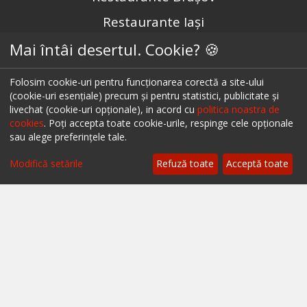
Restaurante Iași
Restaurante Sibiu
Mai întâi desertul. Cookie? 🍪
Restaurante Valea Prahovei
Folosim cookie-uri pentru funcționarea corectă a site-ului
Restaurante Litoral
(cookie-uri esențiale) precum și pentru statistici, publicitate și
livechat (cookie-uri opționale), in acord cu
politica noastra de
Restaurante Bacău
cookies
. Poți accepta toate cookie-urile, respinge cele opționale
sau alege preferințele tale.
Restaurante Suceava
Modifică setările
Refuză toate
Acceptă toate
Restaurante Oradea
Restaurante Galati
Restaurante Focșani
Restaurante Botoșani
Restaurante Câmpina
Restaurante Târgu Mureș