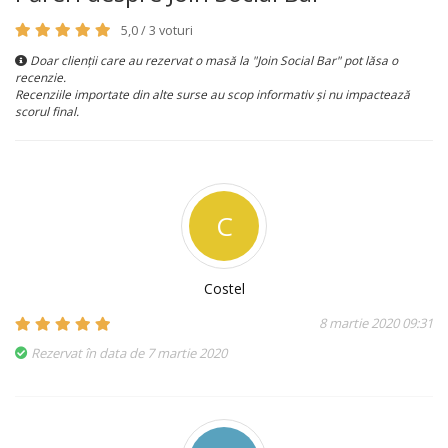
5,0 / 3 voturi
Doar clienții care au rezervat o masă la "Join Social Bar" pot lăsa o
recenzie.
Recenziile importate din alte surse au scop informativ și nu impactează
scorul final.
C
Costel
8 martie 2020 09:31
Rezervat în data de 7 martie 2020