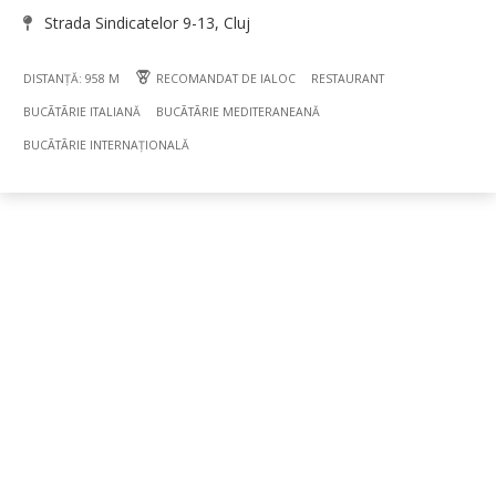
Strada Sindicatelor 9-13, Cluj
DISTANȚĂ: 958 M
RECOMANDAT DE IALOC
RESTAURANT
BUCÃTÃRIE ITALIANĂ
BUCÃTÃRIE MEDITERANEANĂ
BUCÃTÃRIE INTERNAȚIONALĂ