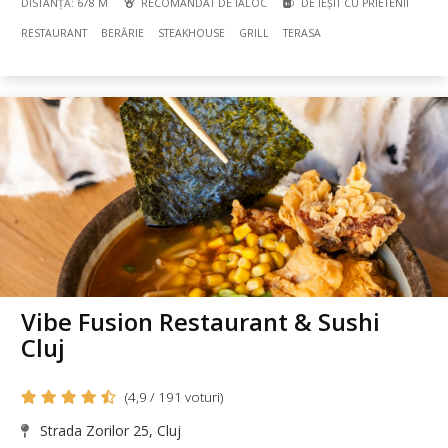
DISTANȚĂ: 678 M
RECOMANDAT DE IALOC
DE IEȘIT CU PRIETENII
RESTAURANT
BERĂRIE
STEAKHOUSE
GRILL
TERASA
Vibe Fusion Restaurant & Sushi
Cluj
(4,9 / 191 voturi)
Strada Zorilor 25, Cluj