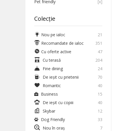
Pet friendly
[x]
Colecție
Nou pe ialoc
21
Recomandate de ialoc
351
Cu oferte active
47
Cu terasă
204
Fine dining
24
De ieșit cu prietenii
70
Romantic
40
Business
15
De ieșit cu copiii
40
Skybar
12
Dog Friendly
33
Nou în oraș
7