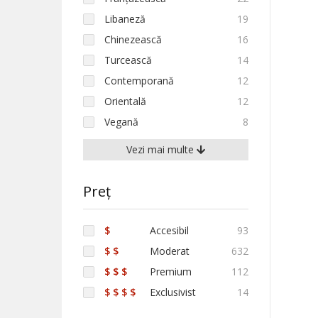
Libaneză
19
Chinezească
16
Turcească
14
Contemporană
12
Orientală
12
Vegană
8
Vezi mai multe
Preț
$
Accesibil
93
$ $
Moderat
632
$ $ $
Premium
112
$ $ $ $
Exclusivist
14