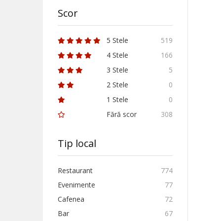
Scor
5 Stele
519
4 Stele
166
3 Stele
5
2 Stele
0
1 Stele
0
Fără scor
308
Tip local
Restaurant
774
Evenimente
77
Cafenea
72
Bar
67