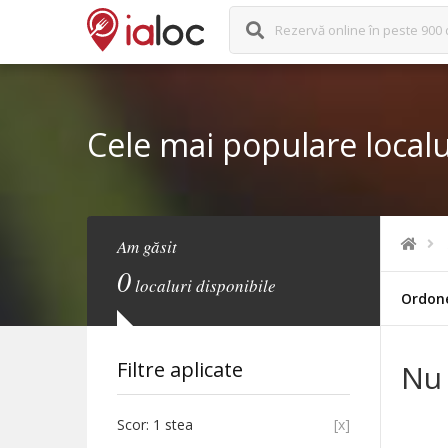
Rezervă online în peste 900 
Cele mai populare localur
Am găsit
0
localuri disponibile
Ordon
Filtre aplicate
Nu 
Scor: 1 stea
[x]