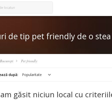
de localuri
i de tip pet friendly de o stea
București
Pet friendly
ează după:
Popularitate
am găsit niciun local cu criterii