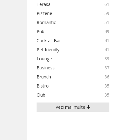
Terasa
61
Pizzerie
59
Romantic
51
Pub
49
Cocktail Bar
41
Pet friendly
41
Lounge
39
Business
37
Brunch
36
Bistro
35
Club
35
Vezi mai multe