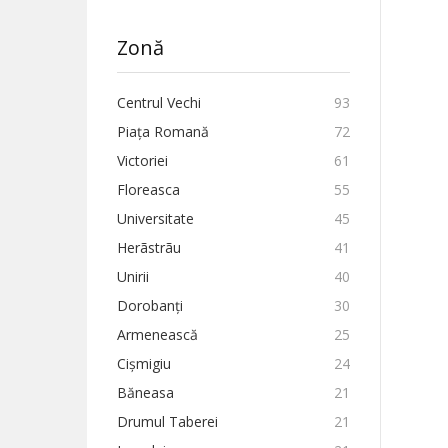
Zonă
Centrul Vechi
93
Piața Romană
72
Victoriei
61
Floreasca
55
Universitate
45
Herãstrãu
41
Unirii
40
Dorobanți
30
Armenească
25
Cișmigiu
24
Băneasa
21
Drumul Taberei
21