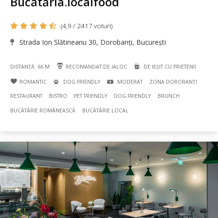
Bucătăria.localfood
(4,9 / 2417 voturi)
Strada Ion Slătineanu 30, Dorobanți, București
DISTANȚĂ: 66 M
RECOMANDAT DE IALOC
DE IEȘIT CU PRIETENII
ROMANTIC
DOG FRIENDLY
MODERAT
ZONA DOROBANȚI
RESTAURANT
BISTRO
PET FRIENDLY
DOG FRIENDLY
BRUNCH
BUCÃTÃRIE ROMÂNEASCĂ
BUCÃTÃRIE LOCAL