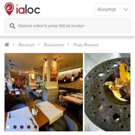
Rezervă online în peste 900 de localuri
București
Restaurante
Piața Romană
Next