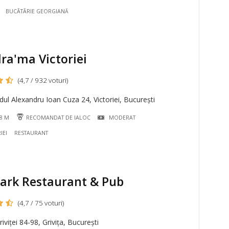
BUCÃTÃRIE GEORGIANĂ
ra'ma Victoriei
(4,7 / 932 voturi)
ul Alexandru Ioan Cuza 24, Victoriei, București
68 M
RECOMANDAT DE IALOC
MODERAT
IEI
RESTAURANT
ark Restaurant & Pub
(4,7 / 75 voturi)
iviței 84-98, Grivița, București