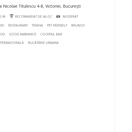
Nicolae Titulescu 4-8, Victoriei, București
55 M
RECOMANDAT DE IALOC
MODERAT
IEI
RESTAURANT
TERASA
PET FRIENDLY
BRUNCH
OOD
GOOD AMBIANCE
COCKTAIL BAR
NTERNAȚIONALĂ
BUCÃTÃRIE URBANA