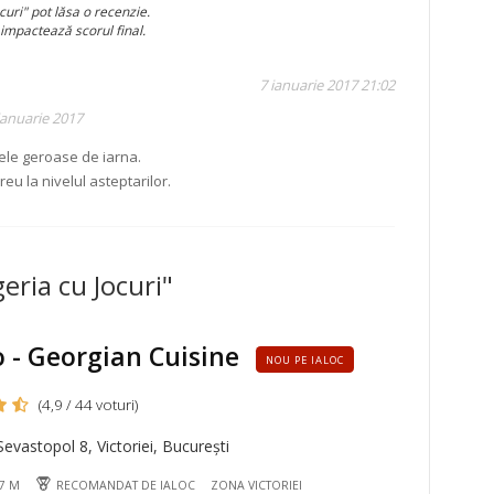
curi" pot lăsa o recenzie.
 impactează scorul final.
7 ianuarie 2017 21:02
ianuarie 2017
lele geroase de iarna.
reu la nivelul asteptarilor.
eria cu Jocuri"
o - Georgian Cuisine
NOU PE IALOC
(4,9 / 44 voturi)
evastopol 8, Victoriei, București
07 M
RECOMANDAT DE IALOC
ZONA VICTORIEI