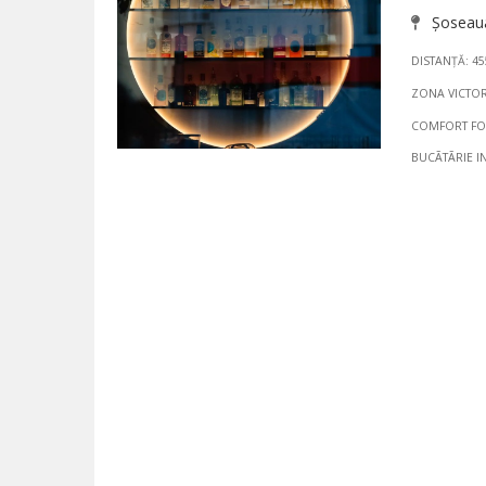
Șoseaua 
DISTANȚĂ: 4
ZONA VICTOR
COMFORT F
BUCÃTÃRIE I