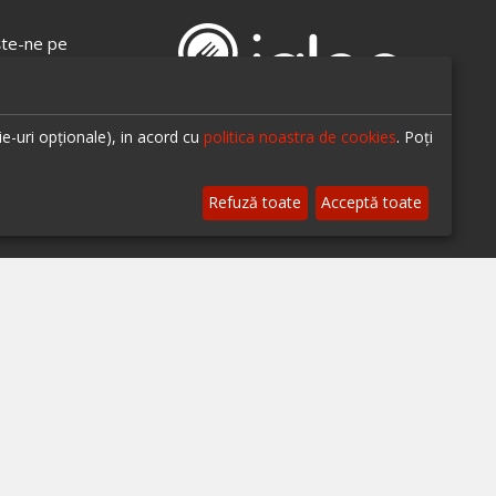
te-ne pe
ie-uri opționale), in acord cu
politica noastra de cookies
. Poți
© 2026 ialoc. Toate drepturile rezervate.
Refuză toate
Acceptă toate