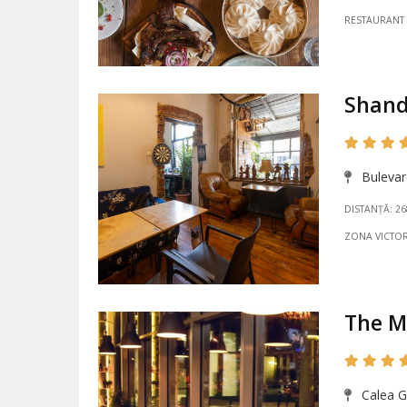
RESTAURANT
Shand
Bulevard
DISTANȚĂ: 2
ZONA VICTOR
The M
Calea Gr