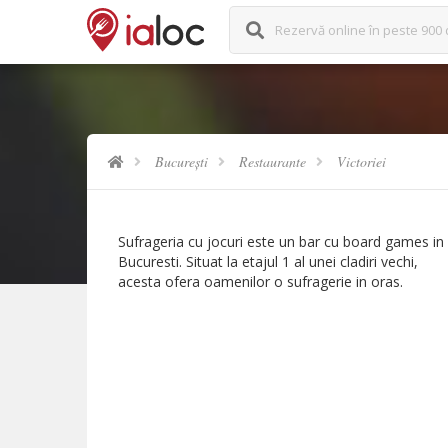
Rezervă online în peste 900 
București
Restaurante
Victoriei
Sufrageria cu jocuri este un bar cu board games in
Bucuresti. Situat la etajul 1 al unei cladiri vechi,
acesta ofera oamenilor o sufragerie in oras.