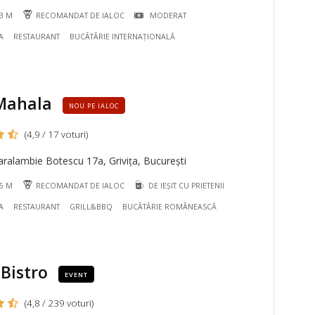
13 M
RECOMANDAT DE IALOC
MODERAT
A
RESTAURANT
BUCÃTÃRIE INTERNAȚIONALĂ
Mahala
NOU PE IALOC
(4,9 / 17 voturi)
ralambie Botescu 17a, Grivița, București
25 M
RECOMANDAT DE IALOC
DE IEȘIT CU PRIETENII
A
RESTAURANT
GRILL&BBQ
BUCÃTÃRIE ROMÂNEASCĂ
Bistro
EVENT
(4,8 / 239 voturi)