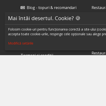
Blog - topuri & recomandari
Restaur
Podcast
Restaur
Mai întâi desertul. Cookie? 🍪
Scrie-ne pe chat
Restaur
Folosim cookie-uri pentru funcționarea corectă a site-ului (cookie-
Restaur
Despre ialoc
accepta toate cookie-urile, respinge cele opționale sau alege pre
Restaur
Confidențialitate
Modifică setările
Restaur
Politica cookies
Restaur
Termeni și condiții
Restaur
A.N.P.C.
Restaur
A.N.P.C. - SAL
Restaur
Setări cookie
Restaur
Restaur
Restaur
Restaur