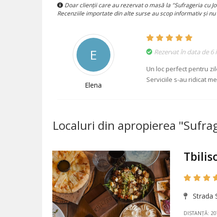
Doar clienții care au rezervat o masă la "Sufrageria cu Jo
Recenziile importate din alte surse au scop informativ și nu
E
Rezervat în data de 6 
Un loc perfect pentru zi
Serviciile s-au ridicat me
Elena
Localuri din apropierea "Sufrag
Tbilis
Strada S
DISTANȚĂ: 2