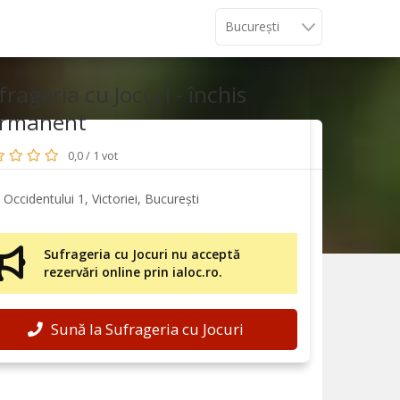
frageria cu Jocuri - închis
rmanent
0,0 / 1 vot
Occidentului 1, Victoriei, București
Sufrageria cu Jocuri nu acceptă
rezervări online prin ialoc.ro.
Sună la Sufrageria cu Jocuri