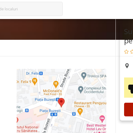
de localuri
Su
pe