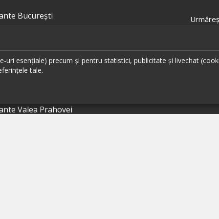
ante București
Urmăreș
ante Cluj
ante Timișoara
uri esențiale) precum și pentru statistici, publicitate și livechat (cook
ante Brașov
ferințele tale.
ante Iași
ante Sibiu
ante Valea Prahovei
ante Litoral
ante Bacău
ante Suceava
ante Oradea
ante Galati
ante Focșani
ante Botoșani