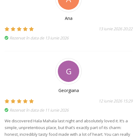
Ana
13 iunie 2026 20:22
Rezervat în data de 13 iunie 2026
G
Georgiana
12 iunie 2026 15:29
Rezervat în data de 11 iunie 2026
We discovered Hala Mahala last night and absolutely loved it. It’s a
simple, unpretentious place, but that’s exactly part of its charm:
honest, incredibly tasty food made with a lot of heart. You can really