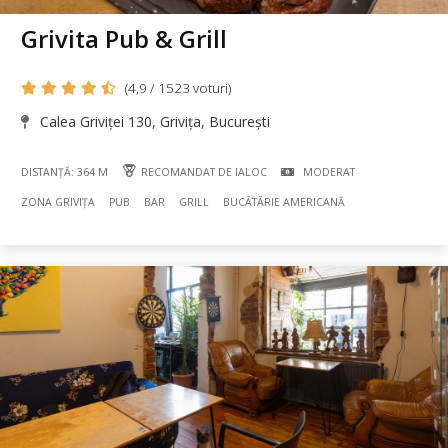
Grivita Pub & Grill
(4,9 / 1523 voturi)
Calea Griviței 130, Grivița, București
DISTANȚĂ: 364 M
RECOMANDAT DE IALOC
MODERAT
ZONA GRIVIȚA
PUB
BAR
GRILL
BUCÃTÃRIE AMERICANĂ