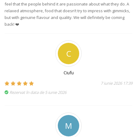
feel that the people behind it are passionate about what they do. A
relaxed atmosphere, food that doesn’t try to impress with gimmicks,
but with genuine flavour and quality. We will definitely be coming
back! ❤️
C
Ciufu
7 iunie 2026 17:39
Rezervat în data de 5 iunie 2026
M