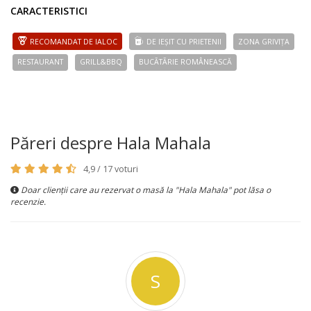
CARACTERISTICI
RECOMANDAT DE IALOC
DE IEȘIT CU PRIETENII
ZONA GRIVIȚA
RESTAURANT
GRILL&BBQ
BUCÃTÃRIE ROMÂNEASCĂ
Păreri despre Hala Mahala
4,9 / 17 voturi
Doar clienții care au rezervat o masă la "Hala Mahala" pot lăsa o
recenzie.
S