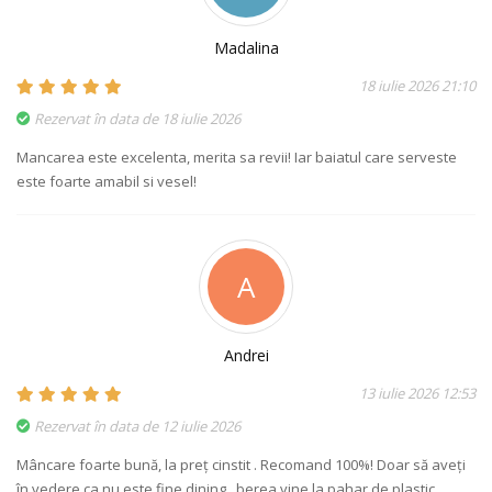
Madalina
18 iulie 2026 21:10
Rezervat în data de 18 iulie 2026
Mancarea este excelenta, merita sa revii! Iar baiatul care serveste
este foarte amabil si vesel!
A
Andrei
13 iulie 2026 12:53
Rezervat în data de 12 iulie 2026
Mâncare foarte bună, la preț cinstit . Recomand 100%! Doar să aveți
în vedere ca nu este fine dining , berea vine la pahar de plastic,