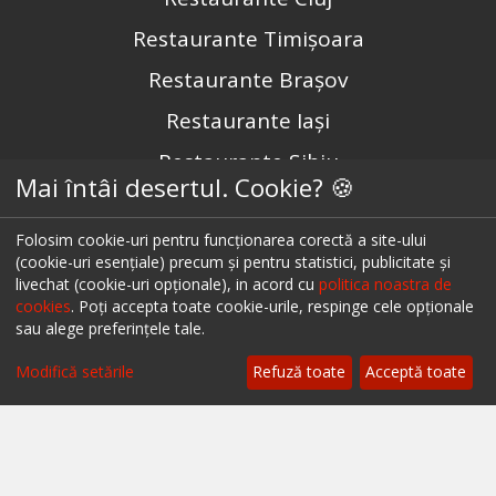
Restaurante Timișoara
Restaurante Brașov
Restaurante Iași
Restaurante Sibiu
Mai întâi desertul. Cookie? 🍪
Restaurante Valea Prahovei
Folosim cookie-uri pentru funcționarea corectă a site-ului
Restaurante Litoral
(cookie-uri esențiale) precum și pentru statistici, publicitate și
Restaurante Bacău
livechat (cookie-uri opționale), in acord cu
politica noastra de
cookies
. Poți accepta toate cookie-urile, respinge cele opționale
Restaurante Suceava
sau alege preferințele tale.
Restaurante Oradea
Modifică setările
Refuză toate
Acceptă toate
Restaurante Galati
Restaurante Focșani
Restaurante Botoșani