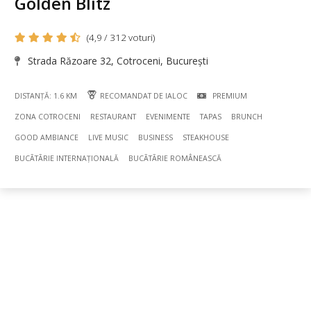
Golden Blitz
(4,9 / 312 voturi)
Strada Răzoare 32, Cotroceni, București
DISTANȚĂ: 1.6 KM
RECOMANDAT DE IALOC
PREMIUM
ZONA COTROCENI
RESTAURANT
EVENIMENTE
TAPAS
BRUNCH
GOOD AMBIANCE
LIVE MUSIC
BUSINESS
STEAKHOUSE
BUCÃTÃRIE INTERNAȚIONALĂ
BUCÃTÃRIE ROMÂNEASCĂ