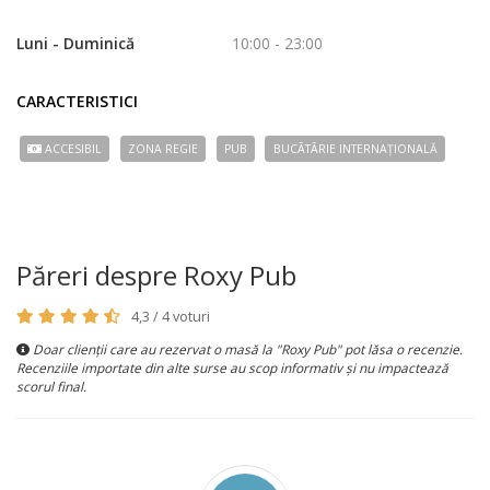
Luni - Duminică
10:00 - 23:00
CARACTERISTICI
ACCESIBIL
ZONA REGIE
PUB
BUCÃTÃRIE INTERNAȚIONALĂ
Păreri despre Roxy Pub
4,3 / 4 voturi
Doar clienții care au rezervat o masă la "Roxy Pub" pot lăsa o recenzie.
Recenziile importate din alte surse au scop informativ și nu impactează
scorul final.