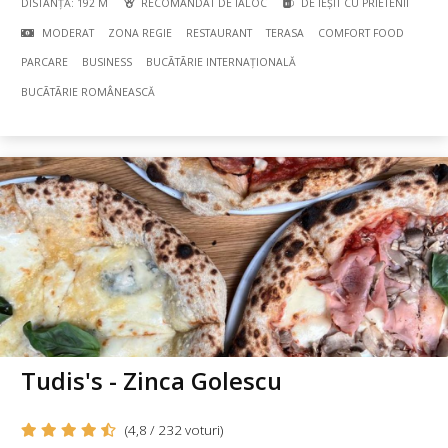
DISTANȚĂ: 192 M
RECOMANDAT DE IALOC
DE IEȘIT CU PRIETENII
MODERAT
ZONA REGIE
RESTAURANT
TERASA
COMFORT FOOD
PARCARE
BUSINESS
BUCÃTÃRIE INTERNAȚIONALĂ
BUCÃTÃRIE ROMÂNEASCĂ
Tudis's - Zinca Golescu
(4,8 / 232 voturi)