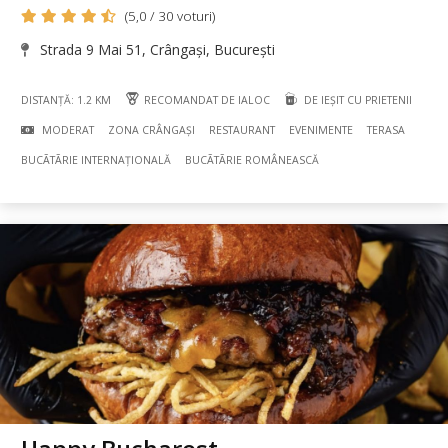
(5,0 / 30 voturi)
Strada 9 Mai 51, Crângași, București
DISTANȚĂ: 1.2 KM
RECOMANDAT DE IALOC
DE IEȘIT CU PRIETENII
MODERAT
ZONA CRÂNGAȘI
RESTAURANT
EVENIMENTE
TERASA
BUCÃTÃRIE INTERNAȚIONALĂ
BUCÃTÃRIE ROMÂNEASCĂ