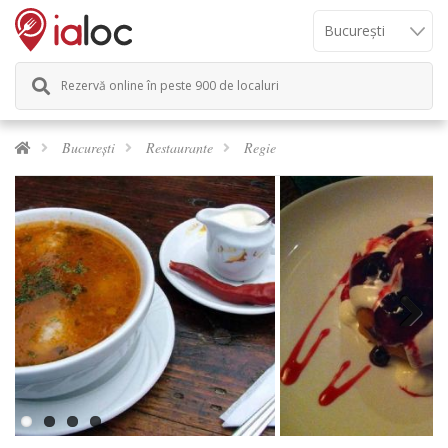
Rezervă online în peste 900 de localuri
București
Restaurante
Regie
Next