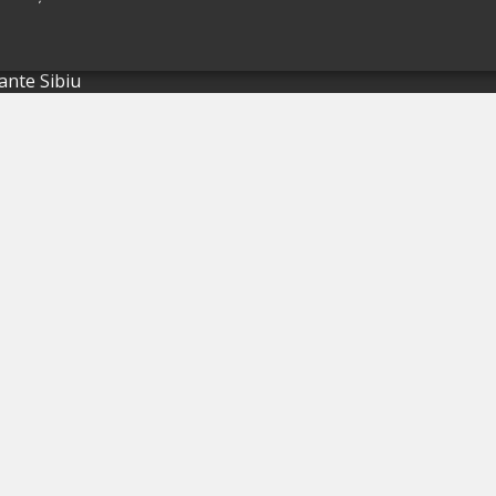
ante Brașov
ante Iași
ante Sibiu
ante Valea Prahovei
ante Litoral
ante Bacău
ante Suceava
ante Oradea
ante Galati
ante Focșani
ante Botoșani
ante Câmpina
ante Târgu Mureș
ante Târgu Jiu