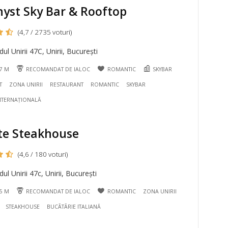
yst Sky Bar & Rooftop
(4,7 / 2735 voturi)
ul Unirii 47C, Unirii, București
77 M
RECOMANDAT DE IALOC
ROMANTIC
SKYBAR
T
ZONA UNIRII
RESTAURANT
ROMANTIC
SKYBAR
NTERNAȚIONALĂ
te Steakhouse
(4,6 / 180 voturi)
ul Unirii 47c, Unirii, București
85 M
RECOMANDAT DE IALOC
ROMANTIC
ZONA UNIRII
STEAKHOUSE
BUCÃTÃRIE ITALIANĂ