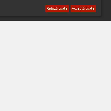
© 2026 ialoc. Toate drepturile rezervate.
Refuză toate
Acceptă toate