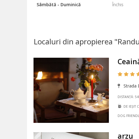
Sâmbătă - Duminică
Închis
Localuri din apropierea "Rand
Ceain
Strada 
DISTANȚĂ: 5
DE IEȘIT 
DOG FRIEND
arzu