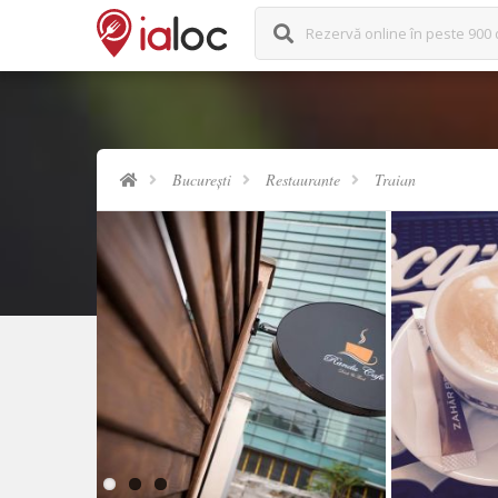
Rezervă online în peste 900 
București
Restaurante
Traian