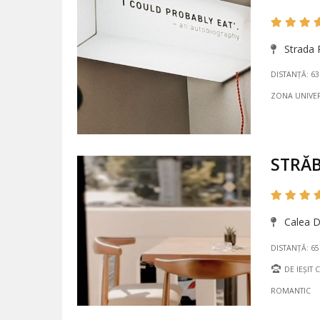
Strada R
DISTANȚĂ: 6
ZONA UNIVER
STRĂ
Calea Du
DISTANȚĂ: 6
DE IEȘIT 
ROMANTIC