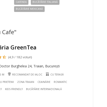
CAFENEA
BUCÃTÃRIE ITALIANĂ
BUCÃTÃRIE MEXICANĂ
u Cafe"
ăria GreenTea
(4,9 / 182 voturi)
Doctor Burghelea 24, Traian, București
45 M
RECOMANDAT DE IALOC
CU TERASĂ
CU PRIETENII
ZONA TRAIAN
CEAINĂRIE
ROMANTIC
LY
KIDS FRIENDLY
BUCÃTÃRIE INTERNAȚIONALĂ