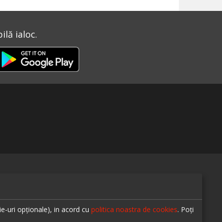
lă ialoc.
te-ne pe
ie-uri opționale), in acord cu
politica noastra de cookies
. Poți