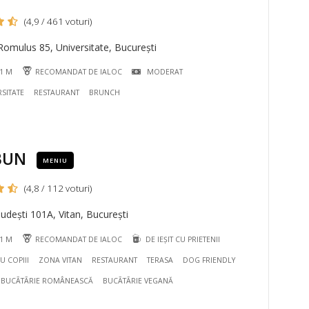
(4,9 / 461 voturi)
omulus 85, Universitate, București
31 M
RECOMANDAT DE IALOC
MODERAT
SITATE
RESTAURANT
BRUNCH
BUN
MENIU
(4,8 / 112 voturi)
dești 101A, Vitan, București
51 M
RECOMANDAT DE IALOC
DE IEȘIT CU PRIETENII
CU COPIII
ZONA VITAN
RESTAURANT
TERASA
DOG FRIENDLY
BUCÃTÃRIE ROMÂNEASCĂ
BUCÃTÃRIE VEGANĂ