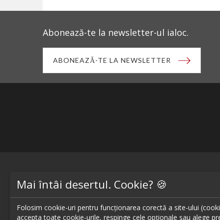
Abonează-te la newsletter-ul ialoc.
ABONEAZĂ-TE LA NEWSLETTER
Blog - topuri & recomandari
Restaur
Mai întâi desertul. Cookie? 🍪
Podcast
Restaur
Folosim cookie-uri pentru funcționarea corectă a site-ului (cookie-
Scrie-ne pe chat
Restaur
accepta toate cookie-urile, respinge cele opționale sau alege pre