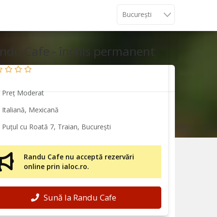
ndu Cafe - închis permanent
Preț Moderat
Italiană, Mexicană
Puțul cu Roată 7, Traian, București
Randu Cafe nu acceptă rezervări
online prin ialoc.ro.
Sună la Randu Cafe