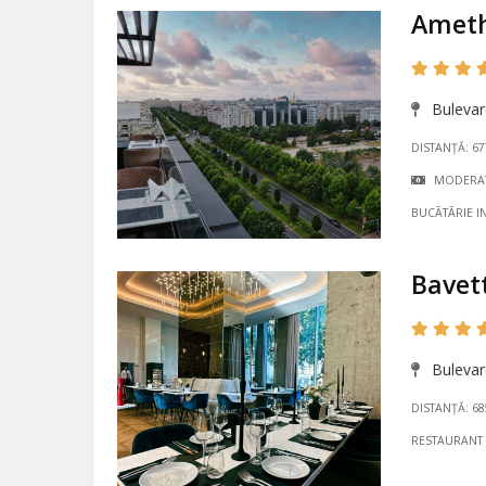
Ameth
Bulevard
DISTANȚĂ: 6
MODERA
BUCÃTÃRIE I
Bavet
Bulevard
DISTANȚĂ: 6
RESTAURANT