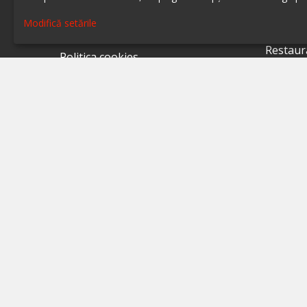
Restaur
Despre ialoc
Modifică setările
Restaur
Confidențialitate
Restaur
Politica cookies
Restaur
Termeni și condiții
Restaur
A.N.P.C.
Restaur
A.N.P.C. - SAL
Restaur
Setări cookie
Restaur
Restaur
Restaur
Restaur
Restaur
Restaur
Restaur