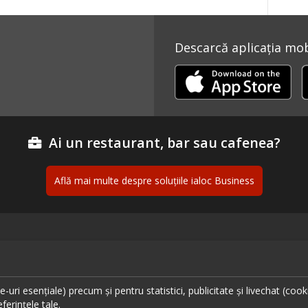
Descarcă aplicația mobi
Ai un restaurant, bar sau cafenea?
Află mai multe despre soluțiile ialoc Business
ante București
Urmăreș
ante Cluj
uri esențiale) precum și pentru statistici, publicitate și livechat (cook
ante Timișoara
ferințele tale.