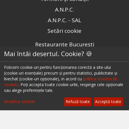
A.N.P.C.
A.N.P.C. - SAL
Setări cookie
Restaurante București
Mai întâi desertul. Cookie? 🍪
Restaurante Cluj
Restaurante Timișoara
Folosim cookie-uri pentru funcționarea corectă a site-ului
(cookie-uri esențiale) precum și pentru statistici, publicitate și
Restaurante Brașov
livechat (cookie-uri opționale), in acord cu
politica noastra de
cookies
. Poți accepta toate cookie-urile, respinge cele opționale
Restaurante Iași
sau alege preferințele tale.
Restaurante Sibiu
Modifică setările
Refuză toate
Acceptă toate
Restaurante Valea Prahovei
Restaurante Litoral