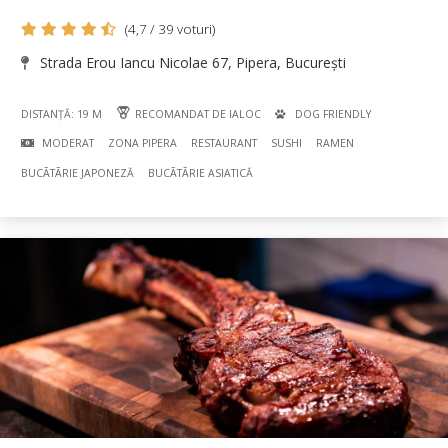
(4,7 / 39 voturi)
Strada Erou Iancu Nicolae 67, Pipera, București
DISTANȚĂ: 19 M
RECOMANDAT DE IALOC
DOG FRIENDLY
MODERAT
ZONA PIPERA
RESTAURANT
SUSHI
RAMEN
BUCÃTÃRIE JAPONEZĂ
BUCÃTÃRIE ASIATICĂ