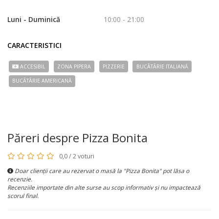
Luni - Duminică
10:00 - 21:00
CARACTERISTICI
ACCESIBIL
ZONA PIPERA
PIZZERIE
BUCÃTÃRIE ITALIANĂ
BUCÃTÃRIE AMERICANĂ
Păreri despre Pizza Bonita
0,0 / 2 voturi
Doar clienții care au rezervat o masă la "Pizza Bonita" pot lăsa o
recenzie.
Recenziile importate din alte surse au scop informativ și nu impactează
scorul final.