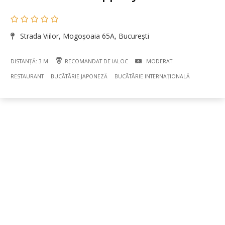
Strada Viilor, Mogoșoaia 65A, București
DISTANȚĂ: 3 M
RECOMANDAT DE IALOC
MODERAT
RESTAURANT
BUCÃTÃRIE JAPONEZĂ
BUCÃTÃRIE INTERNAȚIONALĂ