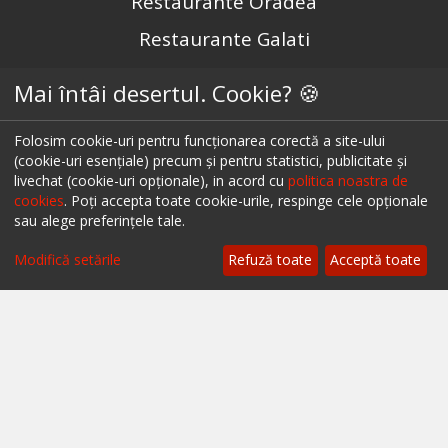
Restaurante Oradea
Restaurante Galati
Restaurante Focșani
Mai întâi desertul. Cookie? 🍪
Restaurante Botoșani
Folosim cookie-uri pentru funcționarea corectă a site-ului
Restaurante Câmpina
(cookie-uri esențiale) precum și pentru statistici, publicitate și
livechat (cookie-uri opționale), in acord cu
politica noastra de
Restaurante Târgu Mureș
cookies
. Poți accepta toate cookie-urile, respinge cele opționale
Restaurante Târgu Jiu
sau alege preferințele tale.
Restaurante Constanța
Modifică setările
Refuză toate
Acceptă toate
Urmărește-ne pe