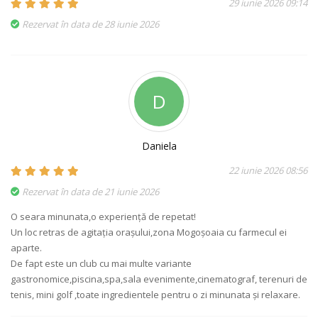
29 iunie 2026 09:14
Rezervat în data de 28 iunie 2026
D
Daniela
22 iunie 2026 08:56
Rezervat în data de 21 iunie 2026
O seara minunata,o experiență de repetat!
Un loc retras de agitația orașului,zona Mogoșoaia cu farmecul ei
aparte.
De fapt este un club cu mai multe variante
gastronomice,piscina,spa,sala evenimente,cinematograf, terenuri de
tenis, mini golf ,toate ingredientele pentru o zi minunata și relaxare.