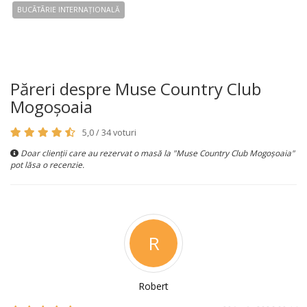
BUCÃTÃRIE INTERNAȚIONALĂ
Păreri despre Muse Country Club
Mogoşoaia
5,0 / 34 voturi
Doar clienții care au rezervat o masă la "Muse Country Club Mogoşoaia"
pot lăsa o recenzie.
R
Robert