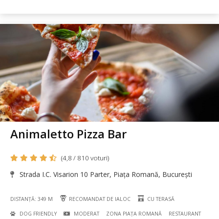
Animaletto Pizza Bar
(4,8 / 810 voturi)
Strada I.C. Visarion 10 Parter, Piața Romană, București
DISTANȚĂ: 349 M
RECOMANDAT DE IALOC
CU TERASĂ
DOG FRIENDLY
MODERAT
ZONA PIAȚA ROMANĂ
RESTAURANT