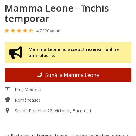
Mamma Leone - închis
temporar
4,7 / 20 voturi
Mamma Leone nu acceptă rezervări online
prin ialoc.ro.
Sună la Mamma Leone
Preț Moderat
Românească
Strada Povernei 22, Victoriei, București
La Restaurantul Mamma Leone , te asteptam pe tine, oaspete,