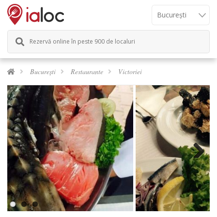
Rezervă online în peste 900 de localuri
București
Restaurante
Victoriei
Previous
Next