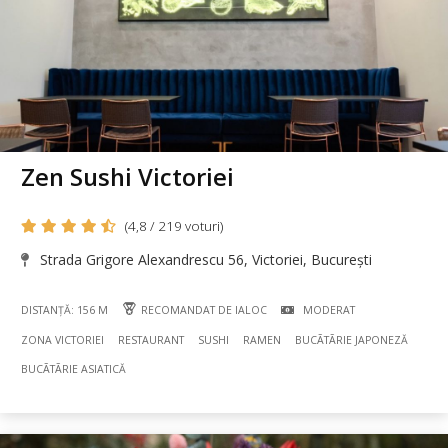
Zen Sushi Victoriei
(4,8 / 219 voturi)
Strada Grigore Alexandrescu 56, Victoriei, București
DISTANȚĂ: 156 M
RECOMANDAT DE IALOC
MODERAT
ZONA VICTORIEI
RESTAURANT
SUSHI
RAMEN
BUCÃTÃRIE JAPONEZĂ
BUCÃTÃRIE ASIATICĂ