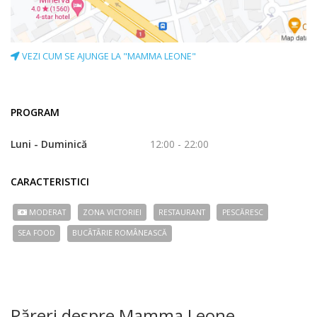
VEZI CUM SE AJUNGE LA "MAMMA LEONE"
PROGRAM
Luni - Duminică
12:00 - 22:00
CARACTERISTICI
MODERAT
ZONA VICTORIEI
RESTAURANT
PESCĂRESC
SEA FOOD
BUCÃTÃRIE ROMÂNEASCĂ
Păreri despre Mamma Leone