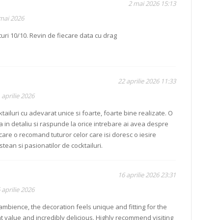
2 mai 2026 15:13
 mai 2026
uri 10/10. Revin de fiecare data cu drag
22 aprilie 2026 11:33
 aprilie 2026
tailuri cu adevarat unice si foarte, foarte bine realizate. O
ca in detaliu si raspunde la orice intrebare ai avea despre
are o recomand tuturor celor care isi doresc o iesire
tean si pasionatilor de cocktailuri.
16 aprilie 2026 23:31
 aprilie 2026
 ambience, the decoration feels unique and fitting for the
at value and incredibly delicious. Highly recommend visiting