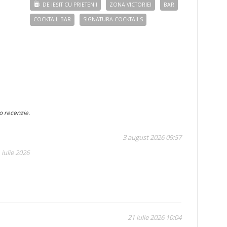
DE IEȘIT CU PRIETENII
ZONA VICTORIEI
BAR
COCKTAIL BAR
SIGNATURA COCKTAILS
o recenzie.
3 august 2026 09:57
 iulie 2026
21 iulie 2026 10:04