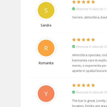
S
Rezervat în data de 1
Servire, atmosfera, baut
Sandra
R
Rezervat în data de 21
Atmosfera speciala, cock
barmanita care iti expli
Romanita
meniu, o experienta pe c
aparte in spatiul bucures
Y
Rezervat în data de 16
The bar is great. Lovely
location. Drinks are gre