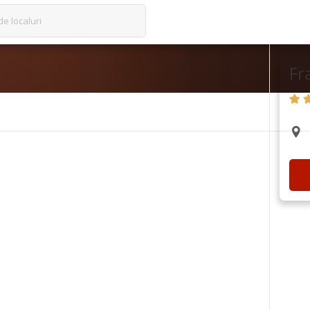
de localuri
Fr