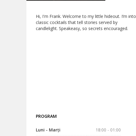
Hi, I'm Frank. Welcome to my little hideout. I’m into
classic cocktails that tell stories served by
candlelight. Speakeasy, so secrets encouraged.
PROGRAM
Luni - Marți
18:00 - 01:00