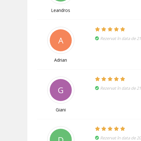
Leandros
A
Rezervat în data de 2
Adrian
G
Rezervat în data de 2
Giani
D
Rezervat în data de 2