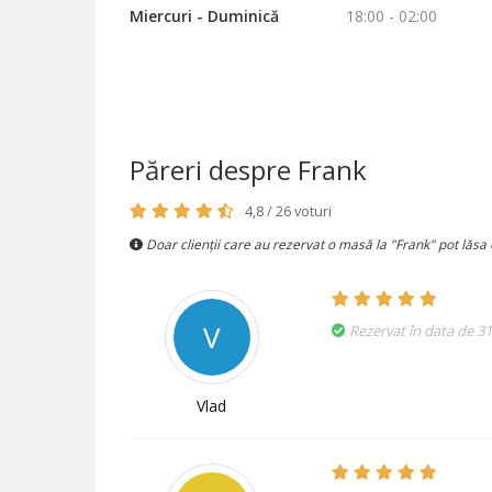
Miercuri - Duminică
18:00 - 02:00
Păreri despre Frank
4,8 / 26 voturi
Doar clienții care au rezervat o masă la "Frank" pot lăsa 
V
Rezervat în data de 31
Vlad