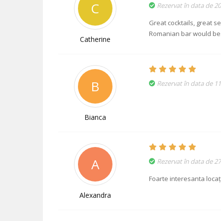
C
Rezervat în data de 20
Great cocktails, great s
Romanian bar would be: f
Catherine
B
Rezervat în data de 11
Bianca
A
Rezervat în data de 27
Foarte interesanta locaț
Alexandra