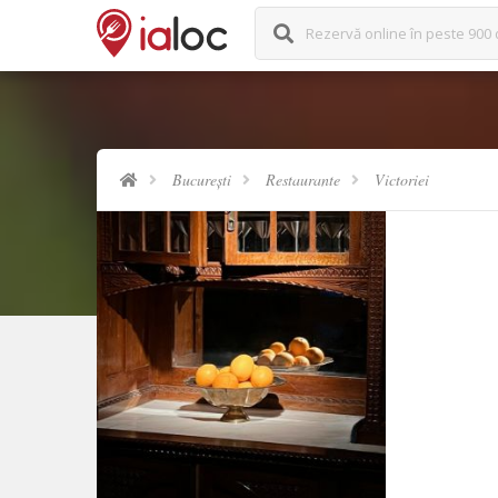
Rezervă online în peste 900 
București
Restaurante
Victoriei