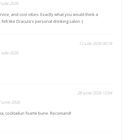
 iulie 2026
ervice, and cool vibes. Exactly what you would think a
elt like Dracula's personal drinking salon :)
12 iulie 2026 00:18
 iulie 2026
28 iunie 2026 12:04
 iunie 2026
ia, cocktailuri foarte bune. Recomand!