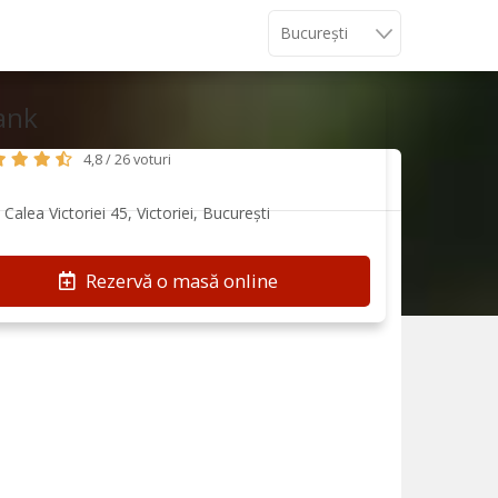
ank
4,8 / 26 voturi
Calea Victoriei 45, Victoriei, București
Rezervă o masă online