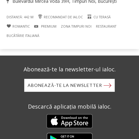
Bulevardul Mircea Vodă 39H, Timpuri Noi, București
DISTANȚĂ: 442 M
RECOMANDAT DE IALOC
CU TERASĂ
ROMANTIC
PREMIUM
ZONA TIMPURI NOI
RESTAURANT
BUCÃTÃRIE ITALIANĂ
Abonează-te la newsletter-ul ialoc.
ABONEAZĂ-TE LA NEWSLETTER
Descarcă aplicația mobilă ialoc.