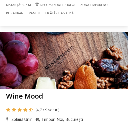
DISTANȚĂ: 307 M
RECOMANDAT DE IALOC
ZONA TIMPURI NOI
RESTAURANT
RAMEN
BUCÃTÃRIE ASIATICĂ
Wine Mood
(4,7 / 9 voturi)
Splaiul Unirii 49, Timpuri Noi, București