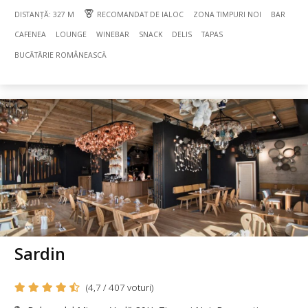
DISTANȚĂ: 327 M
RECOMANDAT DE IALOC
ZONA TIMPURI NOI
BAR
CAFENEA
LOUNGE
WINEBAR
SNACK
DELIS
TAPAS
BUCÃTÃRIE ROMÂNEASCĂ
Sardin
(4,7 / 407 voturi)