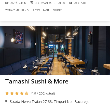
DISTANȚĂ: 241 M
RECOMANDAT DE IALOC
ACCESIBIL
ZONA TIMPURI NOI
RESTAURANT
BRUNCH
Tamashī Sushi & More
(4,9 / 202 voturi)
Strada Nerva Traian 27-33, Timpuri Noi, București