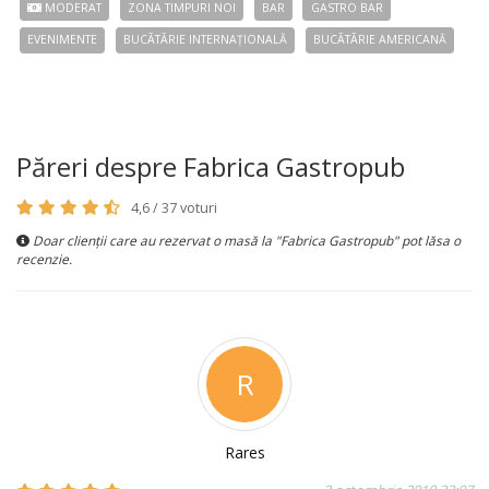
MODERAT
ZONA TIMPURI NOI
BAR
GASTRO BAR
EVENIMENTE
BUCÃTÃRIE INTERNAȚIONALĂ
BUCÃTÃRIE AMERICANĂ
Păreri despre Fabrica Gastropub
4,6 / 37 voturi
Doar clienții care au rezervat o masă la "Fabrica Gastropub" pot lăsa o
recenzie.
R
Rares