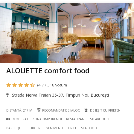
ALOUETTE comfort food
(4,7 / 318 voturi)
Strada Nerva Traian 35-37, Timpuri Noi, București
DISTANȚĂ: 217 M
RECOMANDAT DE IALOC
DE IEȘIT CU PRIETENII
MODERAT
ZONA TIMPURI NOI
RESTAURANT
STEAKHOUSE
BARBEQUE
BURGER
EVENIMENTE
GRILL
SEA FOOD