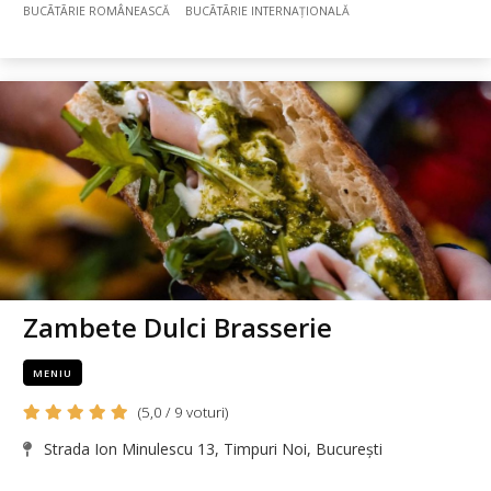
BUCÃTÃRIE ROMÂNEASCĂ
BUCÃTÃRIE INTERNAȚIONALĂ
Zambete Dulci Brasserie
MENIU
(5,0 / 9 voturi)
Strada Ion Minulescu 13, Timpuri Noi, București