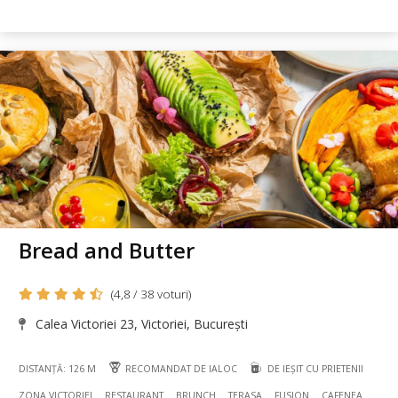
Bread and Butter
(4,8 / 38 voturi)
Calea Victoriei 23, Victoriei, București
DISTANȚĂ: 126 M
RECOMANDAT DE IALOC
DE IEȘIT CU PRIETENII
ZONA VICTORIEI
RESTAURANT
BRUNCH
TERASA
FUSION
CAFENEA