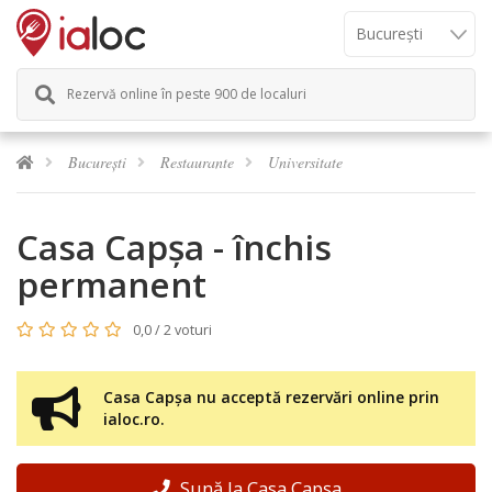
Rezervă online în peste 900 de localuri
București
Restaurante
Universitate
Casa Capșa - închis
permanent
0,0 / 2 voturi
Casa Capșa nu acceptă rezervări online prin
ialoc.ro.
Sună la Casa Capșa