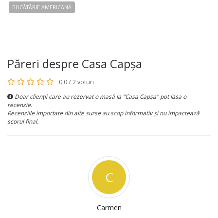
BUCÃTÃRIE AMERICANĂ
Păreri despre Casa Capșa
0,0 / 2 voturi
Doar clienții care au rezervat o masă la "Casa Capșa" pot lăsa o
recenzie.
Recenziile importate din alte surse au scop informativ și nu impactează
scorul final.
C
Carmen