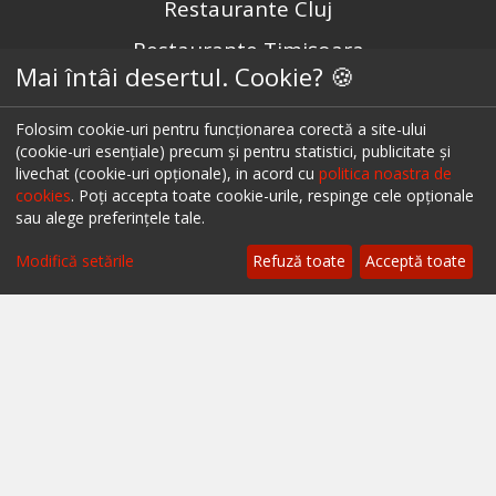
Restaurante Cluj
Restaurante Timișoara
Mai întâi desertul. Cookie? 🍪
Restaurante Brașov
Restaurante Iași
Folosim cookie-uri pentru funcționarea corectă a site-ului
(cookie-uri esențiale) precum și pentru statistici, publicitate și
Restaurante Sibiu
livechat (cookie-uri opționale), in acord cu
politica noastra de
cookies
. Poți accepta toate cookie-urile, respinge cele opționale
Restaurante Valea Prahovei
sau alege preferințele tale.
Restaurante Litoral
Modifică setările
Refuză toate
Acceptă toate
Restaurante Bacău
Restaurante Suceava
Restaurante Oradea
Restaurante Galati
Restaurante Focșani