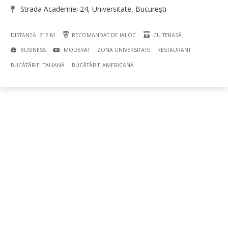
Strada Academiei 24, Universitate, București
DISTANȚĂ: 212 M
RECOMANDAT DE IALOC
CU TERASĂ
BUSINESS
MODERAT
ZONA UNIVERSITATE
RESTAURANT
BUCÃTÃRIE ITALIANĂ
BUCÃTÃRIE AMERICANĂ