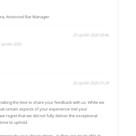
a, Aristocool Bar Manager
25 aprilie 2026 00:46
 aprilie 2026
26 aprilie 2026 01:28
 taking the time to share your feedback with us. While we
hat certain aspects of your experience met your
we regret that we did not fully deliver the exceptional
trive to uphold.
appreciate your observations, as they are invaluable in