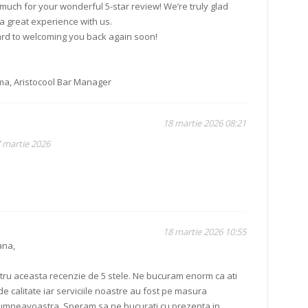
much for your wonderful 5-star review! We’re truly glad
a great experience with us.
rd to welcoming you back again soon!
a, Aristocool Bar Manager
18 martie 2026 08:21
7 martie 2026
18 martie 2026 10:55
ana,
ru aceasta recenzie de 5 stele. Ne bucuram enorm ca ati
de calitate iar serviciile noastre au fost pe masura
dumneavoastra. Speram sa ne bucurati cu prezenta in