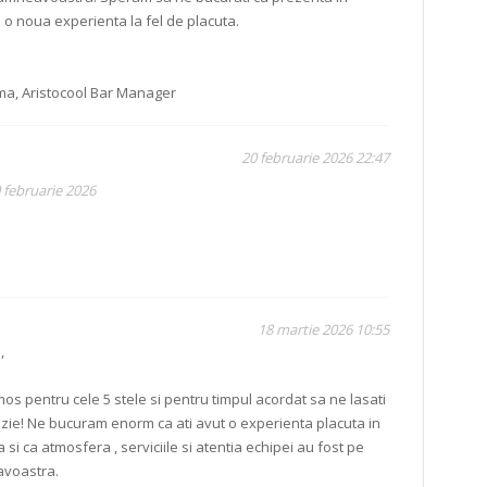
o noua experienta la fel de placuta.
a, Aristocool Bar Manager
20 februarie 2026 22:47
 februarie 2026
18 martie 2026 10:55
,
s pentru cele 5 stele si pentru timpul acordat sa ne lasati
zie! Ne bucuram enorm ca ati avut o experienta placuta in
 si ca atmosfera , serviciile si atentia echipei au fost pe
avoastra.