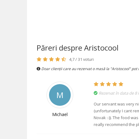
ultramodern, atât în interior, cât și în exterior, toat
tipurile de cocktailuri pe care ți le poți imagina (și
câteva la care încă nu te-ai gândit), un lobby creat 
o pasiune insațiabilă pentru design interior și un
meniu internațional, creat de bucătari de top, cu
preparate atent prezentate, demne de o adevărată
galerie culinară.
Păreri despre Aristocool
4,7 / 31 voturi
Doar clienții care au rezervat o masă la "Aristocool" pot 
M
Rezervat în data de 8 i
Our servant was very ni
(unfortunately I cant re
Michael
Novak :-)). The food was
really recommend the p