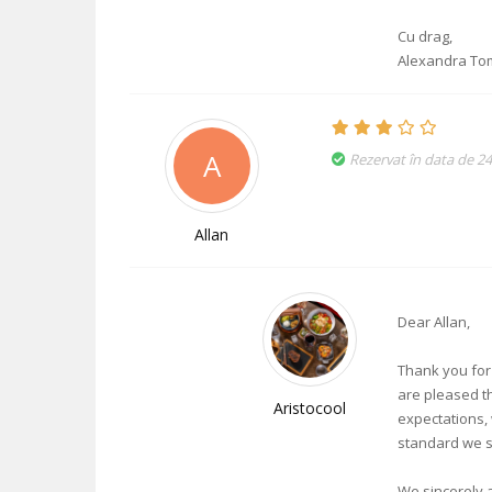
Cu drag,
Alexandra Tom
A
Rezervat în data de 24
Allan
Dear Allan,
Thank you for
are pleased t
Aristocool
expectations, 
standard we s
We sincerely 