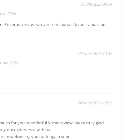
8 iulie 2026 09:34
ulie 2026
e. Pe terasa nu aveau aer conditionat. Nu am ramas, am
10 iunie 2026 10:37
iunie 2026
24 iunie 2026 16:23
much for your wonderful 5-star review! We’re truly glad
a great experience with us.
rd to welcoming you back again soon!