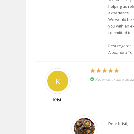
helping us re
experience.
We would be h
you with an e
committed to 
Best regards,
Alexandra Tom
K
Rezervat în data de 2
Kristi
Dear Kristi,