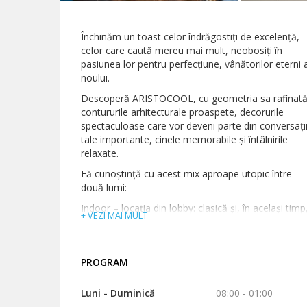
Închinăm un toast celor îndrăgostiți de excelență,
celor care caută mereu mai mult, neobosiți în
pasiunea lor pentru perfecțiune, vânătorilor eterni a
noului.
Descoperă ARISTOCOOL, cu geometria sa rafinată
contururile arhitecturale proaspete, decorurile
spectaculoase care vor deveni parte din conversații
tale importante, cinele memorabile și întâlnirile
relaxate.
Fă cunoștință cu acest mix aproape utopic între
două lumi:
Indoor – locația din lobby: clasică și, în același timp
+ VEZI MAI MULT
contemporană.
Outdoor – locația din grădină: elegantă până în cel
mai mic detaliu și totuși proaspătă.
PROGRAM
Retrasă, deși chiar în mijlocul orașului.
Luni - Duminică
08:00 - 01:00
Le vrei pe toate? Le ai pe toate: un bar dublu