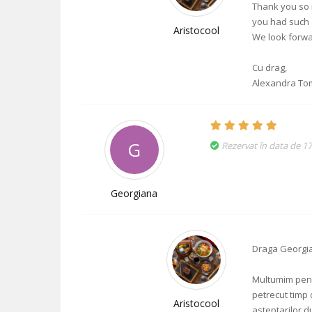
Thank you so 
you had such 
Aristocool
We look forwa
Cu drag,
Alexandra Tom
G
Rezervat în data de 1
Georgiana
Draga Georgi
Multumim pent
petrecut timp 
Aristocool
asteptarilor 