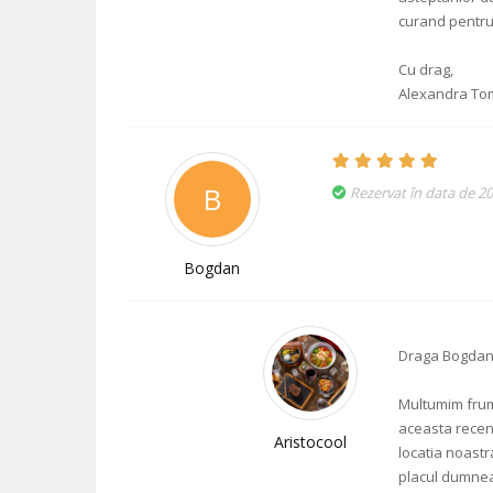
curand pentru 
Cu drag,
Alexandra Tom
B
Rezervat în data de 20
Bogdan
Draga Bogdan
Multumim frumo
aceasta recen
Aristocool
locatia noastra
placul dumne