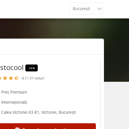
istocool
-50%
4,7 / 31 voturi
Preț Premium
Internațională
Calea Victoriei 63-81, Victoriei, București