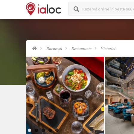
Rezervă online în peste 900 
București
Restaurante
Victoriei