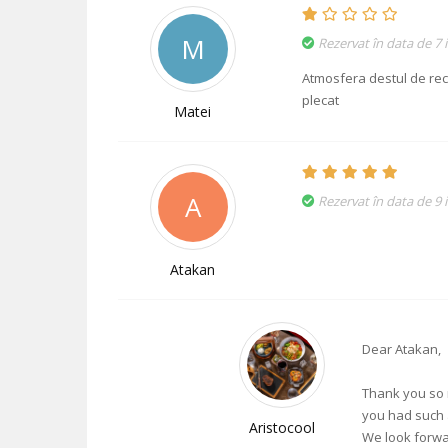
M
Rezervat în data de 7 i
Atmosfera destul de rec
plecat
Matei
A
Rezervat în data de 9 
Atakan
Dear Atakan,
Thank you so 
you had such 
Aristocool
We look forwa