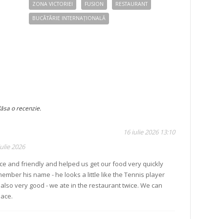
e
ZONA VICTORIEI
FUSION
RESTAURANT
BUCÃTÃRIE INTERNAȚIONALĂ
cu
lăsa o recenzie.
16 iulie 2026 13:10
ulie 2026
ce and friendly and helped us get our food very quickly
member his name - he looks a little like the Tennis player
 also very good - we ate in the restaurant twice. We can
lace.