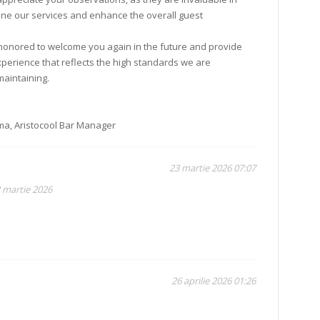
fine our services and enhance the overall guest
onored to welcome you again in the future and provide
xperience that reflects the high standards we are
maintaining.
a, Aristocool Bar Manager
23 martie 2026 07:07
2 martie 2026
26 aprilie 2026 01:26