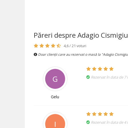
Păreri despre Adagio Cismigiu
4,6 / 21 voturi
Doar clienții care au rezervat o masă la "Adagio Cismigiu
G
Rezervat în data de 7 
Gelu
I
Rezervat în data de 4 