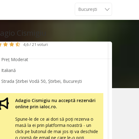
agio Cismigiu
4,6 / 21 voturi
Preț Moderat
Italiană
Strada Știrbei Vodă 50, Știrbei, București
Adagio Cismigiu nu acceptă rezervări
online prin ialoc.ro.
Spune-le de ce ai dori să poți rezerva o
masă la ei prin platforma noastră - un
click pe butonul de mai jos iți va deschide
o ciornă de email pe care le-o poți