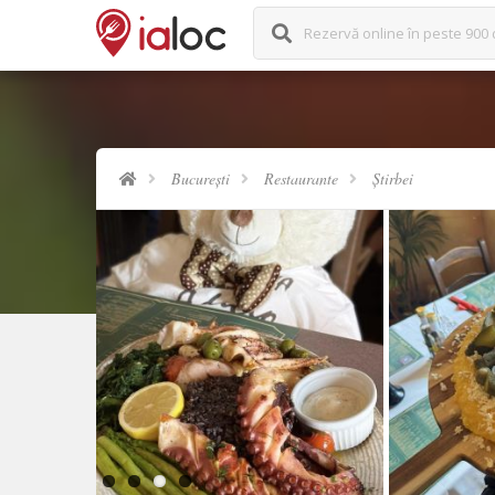
Rezervă online în peste 900 
București
Restaurante
Știrbei