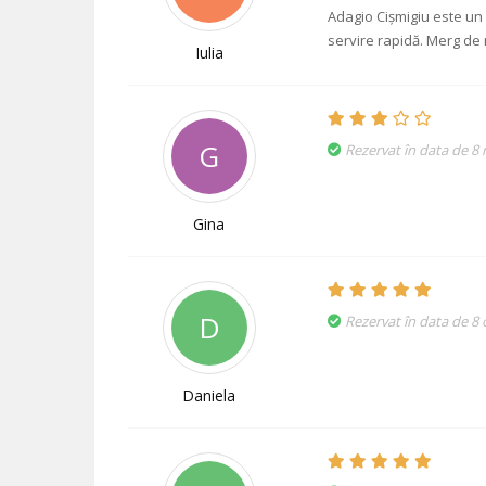
Adagio Cișmigiu este un
servire rapidă. Merg de 
Iulia
G
Rezervat în data de 8
Gina
D
Rezervat în data de 8
Daniela