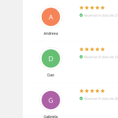
A
Rezervat în data de 2
Andreea
D
Rezervat în data de 1
Dan
G
Rezervat în data de 2
Gabriela