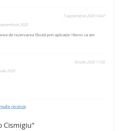
1 septembrie 2020 14:47
 septembrie 2020
vea de rezervarea făcută prin aplicație ! Noroc ca am
10 iulie 2020 11:55
ulie 2020
multe recenzii
o Cismigiu"