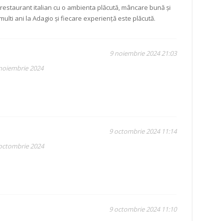
 restaurant italian cu o ambienta plăcută, mâncare bună și
multi ani la Adagio și fiecare experiență este plăcută.
9 noiembrie 2024 21:03
 noiembrie 2024
9 octombrie 2024 11:14
 octombrie 2024
9 octombrie 2024 11:10