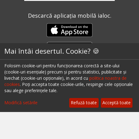
Descarcă aplicația mobilă ialoc.
Mai întâi desertul. Cookie? 🍪
Folosim cookie-uri pentru funcționarea corectă a site-ului
(cookie-uri esențiale) precum și pentru statistici, publicitate și
Ai un restaurant, bar sau cafenea?
livechat (cookie-uri opționale), in acord cu
politica noastra de
cookies
. Poți accepta toate cookie-urile, respinge cele opționale
sau alege preferințele tale.
Filtrează
Află mai multe despre soluțiile ialoc Business
Modifică setările
Refuză toate
Acceptă toate
Blog - topuri & recomandari
Podcast