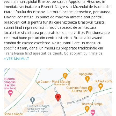
vechi al municipiului Brasov, pe strada Appolonia Hirscher, in
imediata vecinatate a Bisericii Negre si a Muzeului de Istorie din
Piata Sfatului din Brasov. Datorita locatiei deosebite, pensiunea
DaVinci constituie un punct de maxima atractie atat pentru
brasoveni cat si pentru turistii care viziteaza Brasovul; turistii
straini fiind impresionati in mod deosebit de arhitectura
localurilor si calitatea preparatelor si a serviciilor. Pensiunea are
cele mai bune preturi din centrul istoric al Brasovului avand
conditii de cazare excelente. Restaurantul are un meniu cu
specific italian, dar si un meniu cu preparate traditionale din
Transilvania fiind apreciat de clienti. Colaboram cu firma de
turism din tara care aduc grupuri din Japonia, Europa si America.
+ VEZI MAI MULT
Ambianta in restaurant este placuta, drept pentru care va
invitam sa ne vizitati.