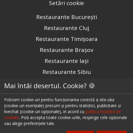
Setări cookie
Restaurante București
Restaurante Cluj
Restaurante Timișoara
Restaurante Brașov
Restaurante Iași
Restaurante Sibiu
Restaurante Valea Prahovei
Mai întâi desertul. Cookie? 🍪
Restaurante Litoral
Folosim cookie-uri pentru funcționarea corectă a site-ului
Restaurante Bacău
(cookie-uri esențiale) precum și pentru statistici, publicitate și
livechat (cookie-uri opționale), in acord cu
politica noastra de
Restaurante Suceava
cookies
. Poți accepta toate cookie-urile, respinge cele opționale
sau alege preferințele tale.
Restaurante Oradea