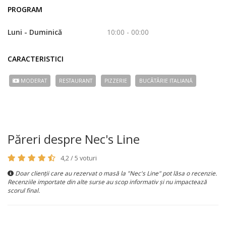
PROGRAM
Luni - Duminică
10:00 - 00:00
CARACTERISTICI
MODERAT
RESTAURANT
PIZZERIE
BUCÃTÃRIE ITALIANĂ
Păreri despre Nec's Line
4,2 / 5 voturi
Doar clienții care au rezervat o masă la "Nec's Line" pot lăsa o recenzie.
Recenziile importate din alte surse au scop informativ și nu impactează
scorul final.