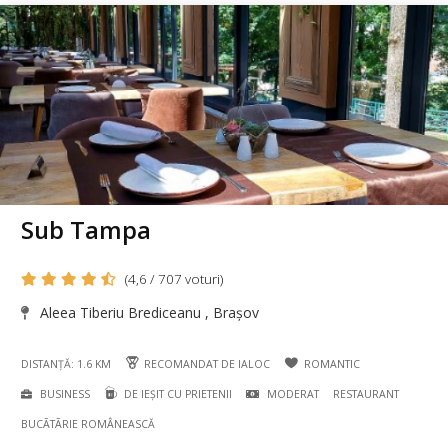
Sub Tampa
(4,6 / 707 voturi)
Aleea Tiberiu Brediceanu , Brașov
DISTANȚĂ: 1.6 KM
RECOMANDAT DE IALOC
ROMANTIC
BUSINESS
DE IEȘIT CU PRIETENII
MODERAT
RESTAURANT
BUCÃTÃRIE ROMÂNEASCĂ