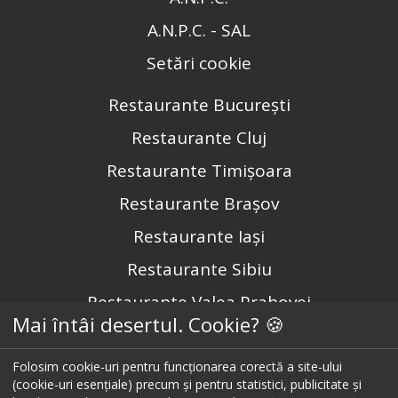
A.N.P.C. - SAL
Setări cookie
Restaurante București
Restaurante Cluj
Restaurante Timișoara
Restaurante Brașov
Restaurante Iași
Restaurante Sibiu
Restaurante Valea Prahovei
Mai întâi desertul. Cookie? 🍪
Restaurante Litoral
Restaurante Bacău
Folosim cookie-uri pentru funcționarea corectă a site-ului
(cookie-uri esențiale) precum și pentru statistici, publicitate și