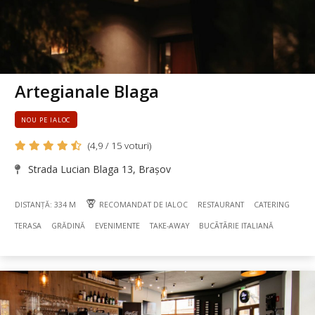
Artegianale Blaga
NOU PE IALOC
(4,9 / 15 voturi)
Strada Lucian Blaga 13, Brașov
DISTANȚĂ: 334 M
RECOMANDAT DE IALOC
RESTAURANT
CATERING
TERASA
GRĂDINĂ
EVENIMENTE
TAKE-AWAY
BUCÃTÃRIE ITALIANĂ