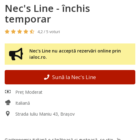
Nec's Line - închis
temporar
4,2 / 5 voturi
Nec's Line nu acceptă rezervări online prin
ialoc.ro.
Sună la Nec's Line
Preț Moderat
Italiană
Strada Iuliu Maniu 43, Brașov
Gastronomia italiană e sănătoasă și gustoasă, se știe - în