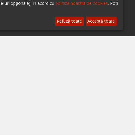
ie-uri opționale), in acord cu
politica noastra de cookies
. Poți
© 2026 ialoc. Toate drepturile rezervate.
Refuză toate
Acceptă toate