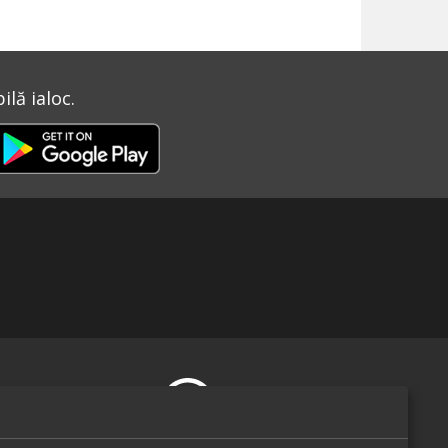
lă ialoc.
te-ne pe