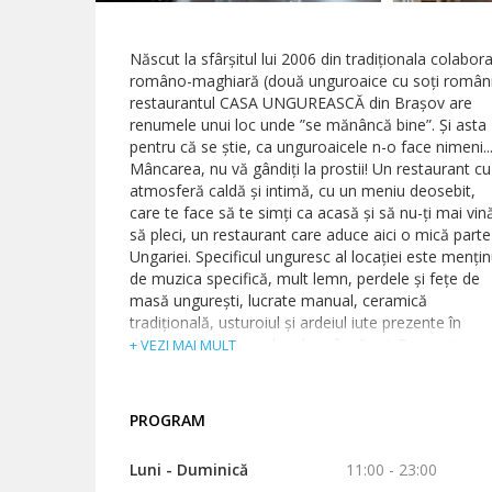
Născut la sfârșitul lui 2006 din tradiționala colabor
româno-maghiară (două unguroaice cu soți români
restaurantul CASA UNGUREASCĂ din Brașov are
renumele unui loc unde ”se mănâncă bine”. Și asta
pentru că se știe, ca unguroaicele n-o face nimeni..
Mâncarea, nu vă gândiți la prostii! Un restaurant cu
atmosferă caldă şi intimă, cu un meniu deosebit,
care te face să te simţi ca acasă şi să nu-ţi mai vin
să pleci, un restaurant care aduce aici o mică parte
Ungariei. Specificul unguresc al locaţiei este menţin
de muzica specifică, mult lemn, perdele şi feţe de
masă ungureşti, lucrate manual, ceramică
tradiţională, usturoiul şi ardeiul iute prezente în
decorul sălii şi mai ales de mâncăruri. Pe pereţi sun
+ VEZI MAI MULT
poze din Braşovul vechi, cu mici notiţe în maghiară 
germană. Amplasamentul favorabil oferă şi o
privelişte deosebită spre Tâmpa, iar vara e deschis
PROGRAM
o terasă mare cu vedere spre munte. Un loc
important de întâlnire pentru prieteni, familie,
Luni - Duminică
11:00 - 23:00
oameni de afaceri, satisfăcându-le toate pretenţiile