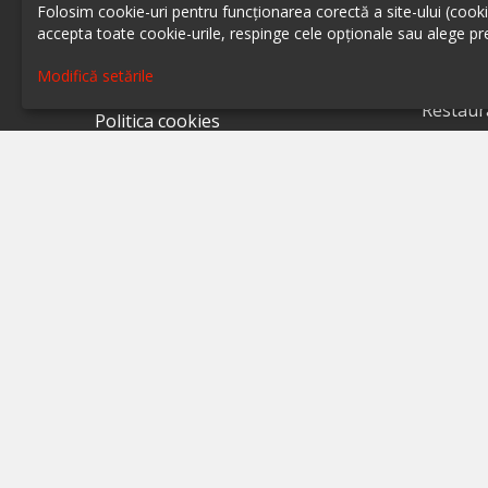
Scrie-ne pe chat
Restaur
Folosim cookie-uri pentru funcționarea corectă a site-ului (cookie-
accepta toate cookie-urile, respinge cele opționale sau alege pre
Restaur
Despre ialoc
Restaur
Modifică setările
Confidențialitate
Restaur
Politica cookies
Restaur
Termeni și condiții
Restaur
A.N.P.C.
Restaur
A.N.P.C. - SAL
Restaur
Setări cookie
Restaur
Restaur
Restaur
Restaur
Restaur
Restaur