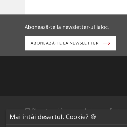
Abonează-te la newsletter-ul ialoc.
ABONEAZĂ-TE LA NEWSLETTER
Blog - topuri & recomandari
Restaur
Mai întâi desertul. Cookie? 🍪
Podcast
Restaur