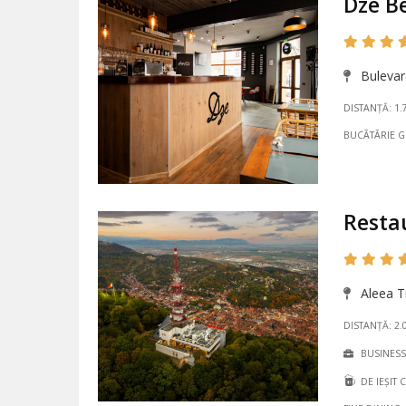
Dze B
Bulevar
DISTANȚĂ: 1.
BUCÃTÃRIE 
Resta
Aleea T
DISTANȚĂ: 2.
BUSINES
DE IEȘIT 