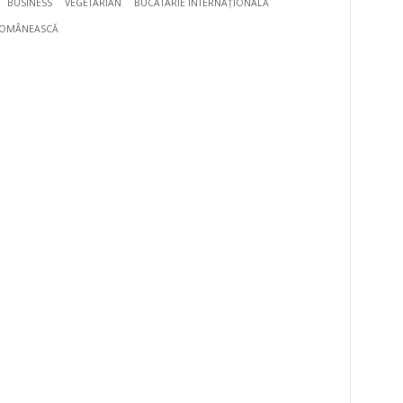
BUSINESS
VEGETARIAN
BUCÃTÃRIE INTERNAȚIONALĂ
ROMÂNEASCĂ