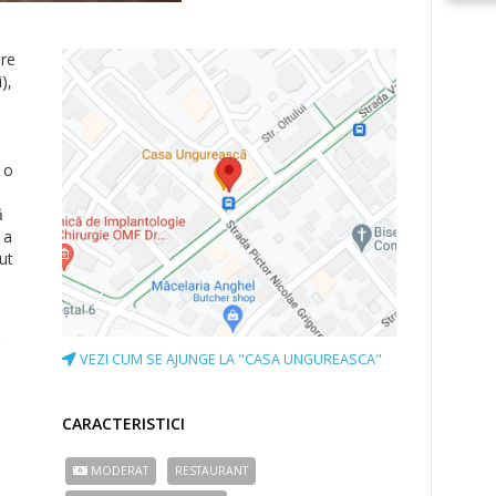
are
),
.
 o
ă
 a
ut
t
VEZI CUM SE AJUNGE LA "CASA UNGUREASCA"
şi
ă
CARACTERISTICI
MODERAT
RESTAURANT
.