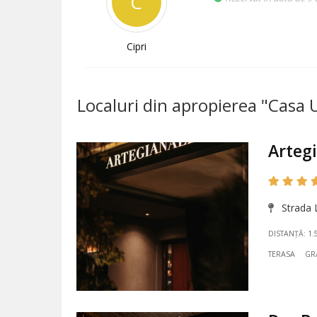
C
Cipri
Localuri din apropierea "Casa
Arteg
Strada 
DISTANȚĂ: 1.
TERASA
GR