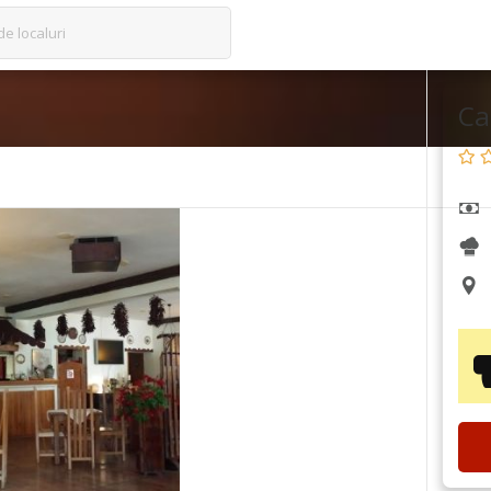
de localuri
Ca