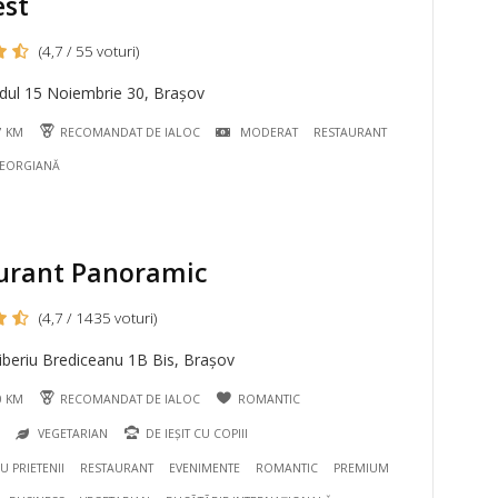
est
(4,7 / 55 voturi)
dul 15 Noiembrie 30, Brașov
7 KM
RECOMANDAT DE IALOC
MODERAT
RESTAURANT
GEORGIANĂ
urant Panoramic
(4,7 / 1435 voturi)
iberiu Brediceanu 1B Bis, Brașov
0 KM
RECOMANDAT DE IALOC
ROMANTIC
S
VEGETARIAN
DE IEȘIT CU COPIII
CU PRIETENII
RESTAURANT
EVENIMENTE
ROMANTIC
PREMIUM