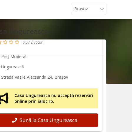
sa Ungureasca
0,0 / 2 voturi
Preț Moderat
Ungurească
Strada Vasile Alecsandri 24, Brașov
Casa Ungureasca nu acceptă rezervări
online prin ialoc.ro.
Sună la Casa Ungureasca