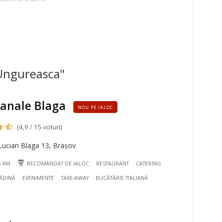
 Ungureasca"
ianale Blaga
NOU PE IALOC
(4,9 / 15 voturi)
Lucian Blaga 13, Brașov
5 KM
RECOMANDAT DE IALOC
RESTAURANT
CATERING
ĂDINĂ
EVENIMENTE
TAKE-AWAY
BUCÃTÃRIE ITALIANĂ