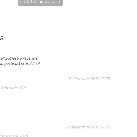
BUCÃTÃRIE UNGUREASCĂ
e
ul
ca
u
a" pot lăsa o recenzie.
 impactează scorul final.
12 februarie 2019 23:03
 februarie 2019
10 decembrie 2018 21:56
 decembrie 2018