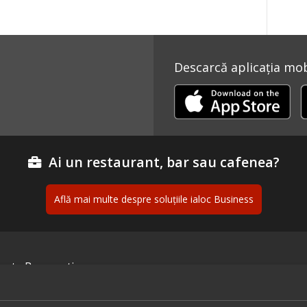
Descarcă aplicația mobi
Ai un restaurant, bar sau cafenea?
Află mai multe despre soluțiile ialoc Business
ante București
Urmăreș
ante Cluj