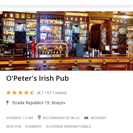
O'Peter's Irish Pub
(4,7 / 617 voturi)
Strada Republicii 19, Brașov
DISTANȚĂ: 1.5 KM
RECOMANDAT DE IALOC
MODERAT
IRISH PUB
ROMANTIC
BUCÃTÃRIE INTERNAȚIONALĂ