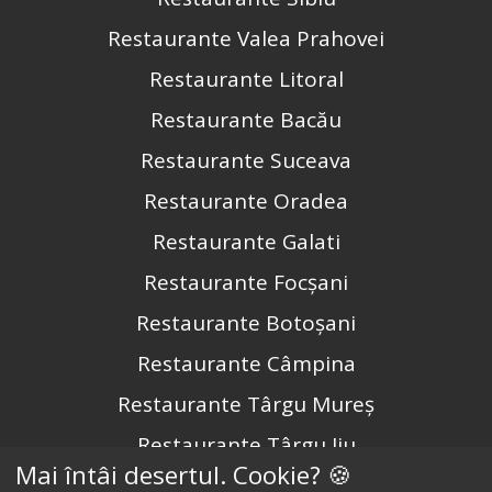
Restaurante Valea Prahovei
Restaurante Litoral
Restaurante Bacău
Restaurante Suceava
Restaurante Oradea
Restaurante Galati
Restaurante Focșani
Restaurante Botoșani
Restaurante Câmpina
Restaurante Târgu Mureș
Restaurante Târgu Jiu
Mai întâi desertul. Cookie? 🍪
Restaurante Constanța