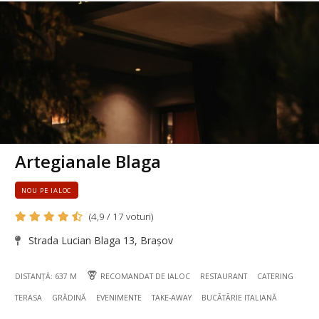
Artegianale Blaga
NOU PE IALOC
(4,9 / 17 voturi)
Strada Lucian Blaga 13, Brașov
DISTANȚĂ: 637 M
RECOMANDAT DE IALOC
RESTAURANT
CATERING
TERASA
GRĂDINĂ
EVENIMENTE
TAKE-AWAY
BUCÃTÃRIE ITALIANĂ