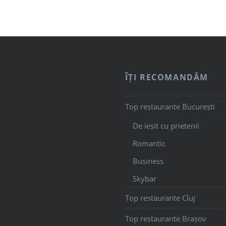
ÎȚI RECOMANDĂM
Top restaurante București
De ieșit cu prietenii
Romantic
Business
Skybar
Top restaurante Cluj
Top restaurante Brașov