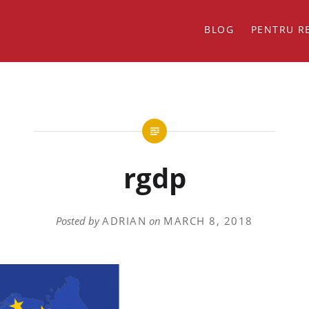
BLOG
PENTRU R
rgdp
Posted by
ADRIAN
on
MARCH 8, 2018