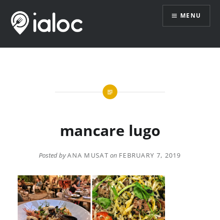
Skip
MENU
to
content
mancare lugo
Posted by
ANA MUSAT
on
FEBRUARY 7, 2019