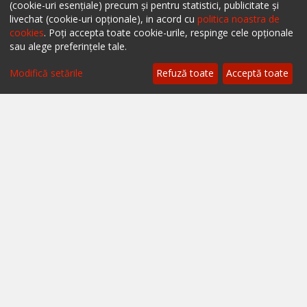
(cookie-uri esențiale) precum și pentru statistici, publicitate și
livechat (cookie-uri opționale), in acord cu
politica noastra de
Despre ialoc
cookies
. Poți accepta toate cookie-urile, respinge cele opționale
sau alege preferințele tale.
Confidențialitate
Modifică setările
Refuză toate
Acceptă toate
Politica cookies
Termeni și condiții
A.N.P.C.
A.N.P.C. - SAL
Setări cookie
Restaurante București
Restaurante Cluj
Restaurante Timișoara
Restaurante Brașov