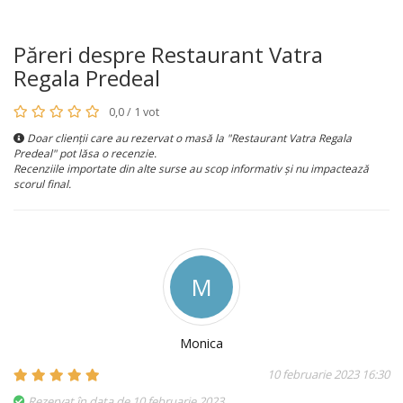
Păreri despre Restaurant Vatra
Regala Predeal
0,0 / 1 vot
Doar clienții care au rezervat o masă la "Restaurant Vatra Regala
Predeal" pot lăsa o recenzie.
Recenziile importate din alte surse au scop informativ și nu impactează
scorul final.
M
Monica
10 februarie 2023 16:30
Rezervat în data de 10 februarie 2023