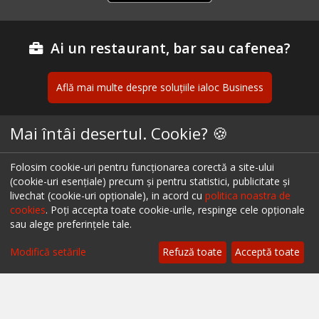
Ai un restaurant, bar sau cafenea?
Află mai multe despre soluțiile ialoc Business
Mai întâi desertul. Cookie? 🍪
Blog - topuri & recomandari
Folosim cookie-uri pentru funcționarea corectă a site-ului
Podcast
(cookie-uri esențiale) precum și pentru statistici, publicitate și
livechat (cookie-uri opționale), in acord cu
politica noastra de
Scrie-ne pe chat
cookies
. Poți accepta toate cookie-urile, respinge cele opționale
sau alege preferințele tale.
Despre ialoc
Modifică setările
Refuză toate
Acceptă toate
Confidențialitate
Politica cookies
Termeni și condiții