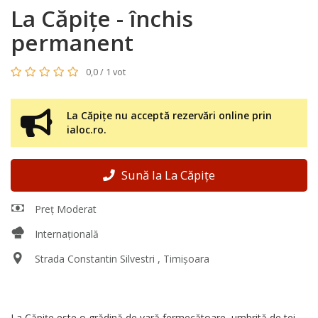
La Căpițe - închis
permanent
0,0 / 1 vot
La Căpițe nu acceptă rezervări online prin
ialoc.ro.
Sună la La Căpițe
Preț Moderat
Internațională
Strada Constantin Silvestri , Timișoara
La Căpiţe este o grădină de vară fermecătoare, umbrită de tei,