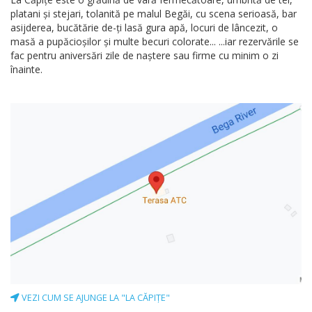
platani şi stejari, tolanită pe malul Begăi, cu scena serioasă, bar
asijderea, bucătărie de-ţi lasă gura apă, locuri de lâncezit, o
masă a pupăcioşilor şi multe becuri colorate... ...iar rezervările se
fac pentru aniversări zile de naştere sau firme cu minim o zi
înainte.
VEZI CUM SE AJUNGE LA "LA CĂPIȚE"