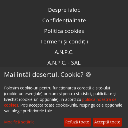
Despre ialoc
Confidențialitate
Politica cookies
Termeni și condiții
A.N.P.C.
A.N.P.C. - SAL
Setări cookie
Mai întâi desertul. Cookie? 🍪
Restaurante București
Folosim cookie-uri pentru funcționarea corectă a site-ului
(cookie-uri esențiale) precum și pentru statistici, publicitate și
Restaurante Cluj
livechat (cookie-uri opționale), in acord cu
politica noastra de
cookies
. Poți accepta toate cookie-urile, respinge cele opționale
Restaurante Timișoara
sau alege preferințele tale.
Restaurante Brașov
Modifică setările
Refuză toate
Acceptă toate