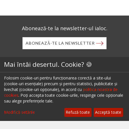
Abonează-te la newsletter-ul ialoc.
ABONEAZĂ-TE LA NEWSLETTER
Descarcă aplicația mobilă ialoc.
Mai întâi desertul. Cookie? 🍪
Folosim cookie-uri pentru funcționarea corectă a site-ului
(cookie-uri esențiale) precum și pentru statistici, publicitate și
livechat (cookie-uri opționale), in acord cu
politica noastra de
cookies
. Poți accepta toate cookie-urile, respinge cele opționale
sau alege preferințele tale.
Filtrează
Modifică setările
Refuză toate
Acceptă toate
Ai un restaurant, bar sau cafenea?